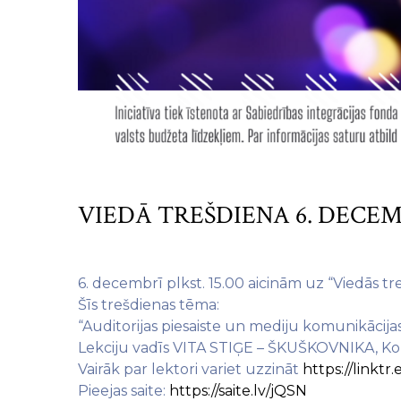
VIEDĀ TREŠDIENA 6. DECEM
6. decembrī plkst. 15.00 aicinām uz “Viedās tre
Šīs trešdienas tēma:
“Auditorijas piesaiste un mediju komunikācija
Lekciju vadīs VITA STIĢE – ŠKUŠKOVNIKA, Kom
Vairāk par lektori variet uzzināt
https://linktr.
Pieejas saite:
https://saite.lv/jQSN