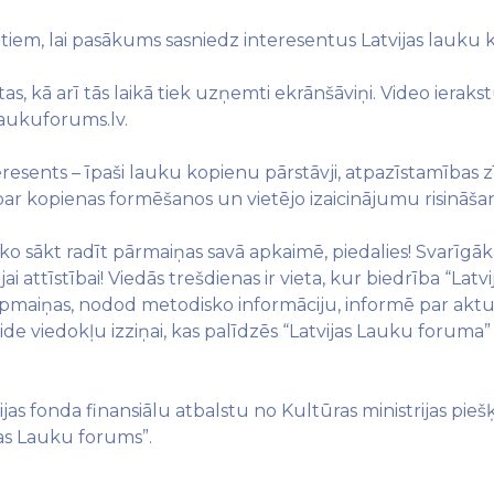
itiem, lai pasākums sasniedz interesentus Latvijas lauku 
ītas, kā arī tās laikā tiek uzņemti ekrānšāviņi. Video ierak
laukuforums.lv.
resents – īpaši lauku kopienu pārstāvji, atpazīstamības z
par kopienas formēšanos un vietējo izaicinājumu risināša
 ko sākt radīt pārmaiņas savā apkaimē, piedalies! Svarīgāka
jai attīstībai! Viedās trešdienas ir vieta, kur biedrība “La
apmaiņas, nodod metodisko informāciju, informē par akt
ir vide viedokļu izziņai, kas palīdzēs “Latvijas Lauku forum
ijas fonda finansiālu atbalstu no Kultūras ministrijas pieš
jas Lauku forums”.