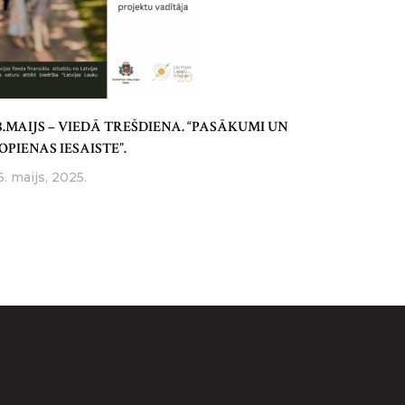
8.MAIJS – VIEDĀ TREŠDIENA. “PASĀKUMI UN
OPIENAS IESAISTE”.
6. maijs, 2025.