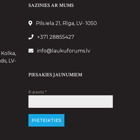
SAZINIES AR MUMS
Pils iela 21, Rīga, LV- 1050
+371 28855427
info@laukuforums.lv
 Kolka,
ds, LV-
PIESAKIES JAUNUMIEM
E-pasts
*
PIETEIKTIES