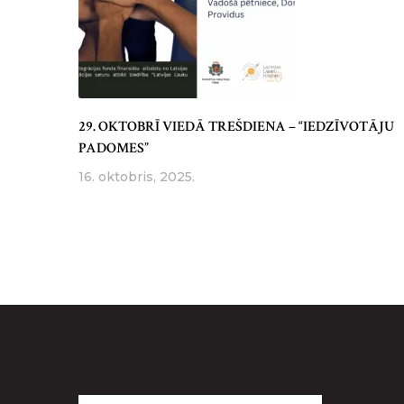
29. OKTOBRĪ VIEDĀ TREŠDIENA – “IEDZĪVOTĀJU
PADOMES”
16. oktobris, 2025.