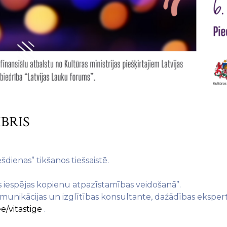
BRIS
šdienas” tikšanos tiešsaistē.
s iespējas kopienu atpazīstamības veidošanā”.
unikācijas un izglītības konsultante, daźādības ekspe
ee/vitastige
.