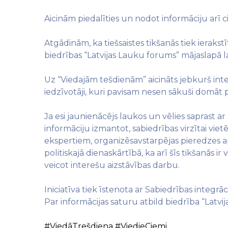
Aicinām piedalīties un nodot informāciju arī c
Atgādinām, ka tiešsaistes tikšanās tiek ierakst
biedrības “Latvijas Lauku forums” mājaslapā 
Uz “Viedajām tešdienām” aicināts jebkurš inte
iedzīvotāji, kuri pavisam nesen sākuši domāt 
Ja esi jaunienācējs laukos un vēlies saprast ar
informāciju izmantot, sabiedrības virzītai vietē
ekspertiem, organizēsavstarpējas pieredzes 
politiskajā dienaskārtībā, ka arī šīs tikšanās 
veicot interešu aizstāvības darbu.
Iniciatīva tiek īstenota ar Sabiedrības integrāc
Par informācijas saturu atbild biedrība “Latvi
#ViedāTrešdiena
#ViedieCiemi