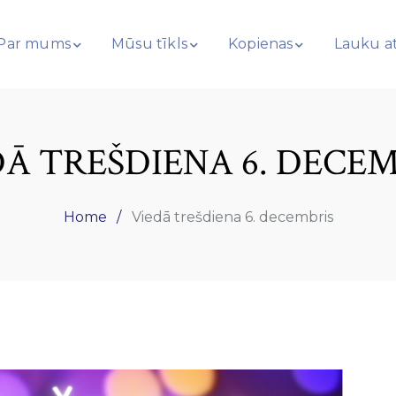
Par mums
Mūsu tīkls
Kopienas
Lauku at
DĀ TREŠDIENA 6. DECEM
Home
Viedā trešdiena 6. decembris