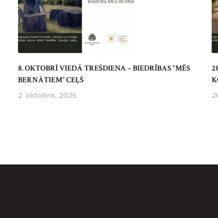
8. OKTOBRĪ VIEDĀ TREŠDIENA – BIEDRĪBAS “MĒS
2
BERNĀTIEM” CEĻŠ
K
2. oktobris, 2025.
2