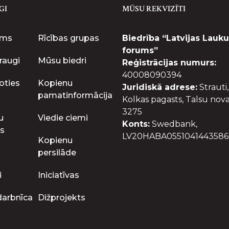
GI
MŪSU REKVIZĪTI
ums
Rīcības grupas
Biedrība “Latvijas Lauku
forums”
raugi
Mūsu biedri
Reģistrācijas numurs:
40008090394
oties
Kopienu
Juridiskā adrese:
Strauti,
pamatinformācija
Kolkas pagasts, Talsu nova
3275
u
Viedie ciemi
Konts:
Swedbank,
s
LV20HABA0551041443586
Kopienu
persilāde
i
Iniciatīvas
darbnīca
Dižprojekts