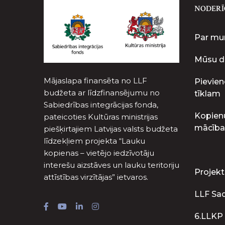
NODERĪ
Par m
Mūsu d
Mājaslapa finansēta no LLF
Pievien
budžeta ar līdzfinansējumu no
tīklam
Sabiedrības integrācijas fonda,
Kopien
pateicoties Kultūras ministrijas
mācība
piešķirtajiem Latvijas valsts budžeta
līdzekļiem projekta “Lauku
kopienas – vietējo iedzīvotāju
interešu aizstāves un lauku teritoriju
Projekt
attīstības virzītājas” ietvaros.
LLF Sa
6.LLKP