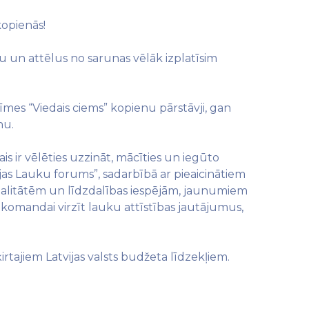
kopienās!
stu un attēlus no sarunas vēlāk izplatīsim
īmes “Viedais ciems” kopienu pārstāvji, gan
nu.
is ir vēlēties uzzināt, mācīties un iegūto
tvijas Lauku forums”, sadarbībā ar pieaicinātiem
ualitātēm un līdzdalības iespējām, jaunumiem
a” komandai virzīt lauku attīstības jautājumus,
ķirtajiem Latvijas valsts budžeta līdzekļiem.