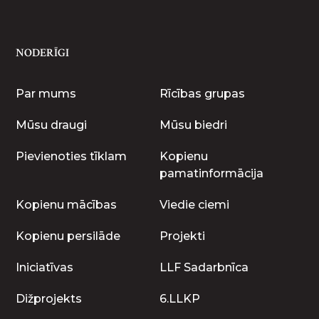
NODERĪGI
Par mums
Rīcības grupas
Mūsu draugi
Mūsu biedri
Pievienoties tīklam
Kopienu
pamatinformācija
Kopienu mācības
Viedie ciemi
Kopienu persilāde
Projekti
Iniciatīvas
LLF Sadarbnīca
Dižprojekts
6.LLKP