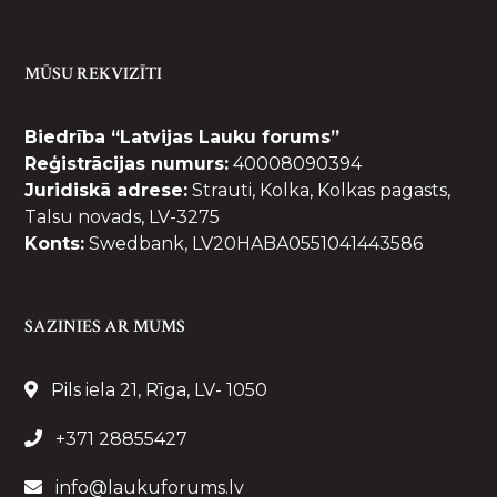
MŪSU REKVIZĪTI
Biedrība “Latvijas Lauku forums”
Reģistrācijas numurs:
40008090394
Juridiskā adrese:
Strauti, Kolka, Kolkas pagasts,
Talsu novads, LV-3275
Konts:
Swedbank, LV20HABA0551041443586
SAZINIES AR MUMS
Pils iela 21, Rīga, LV- 1050
+371 28855427
info@laukuforums.lv