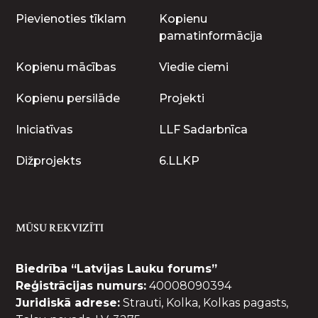
Pievienoties tīklam
Kopienu
pamatinformācija
Kopienu mācības
Viedie ciemi
Kopienu persilāde
Projekti
Iniciatīvas
LLF Sadarbnīca
Dižprojekts
6.LLKP
MŪSU REKVIZĪTI
Biedrība “Latvijas Lauku forums”
Reģistrācijas numurs:
40008090394
Juridiskā adrese:
Strauti, Kolka, Kolkas pagasts,