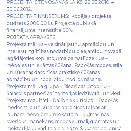
PROJEKTA ĪSTENOŠANAS LAIKS: 22.05.2010. –
30.06.2012.
PROJEKTA FINANSĒJUMS: Kopējais projekta
budžets 2000.00 Ls. Projekta publiskā
finansējuma intensitāte 90%.
ROJEKTA APRAKSTS:
Projekta mērķis – veicināt jaunu apmācību un
interešu izglītības nodarbību pieejamību novadā,
iegādājoties koplietojuma pamatlīdzekļus –
mēbeles un iekārtas šūšanai, Radošās modes, stila
un šūšanas darbnīcas praktisko šūšanas
apmācību un nodarbību nodrošināšanai.
Projekta mērķa grupa – Biedrības „Stopiņu –
Salaspils partnerība” teritorijas iedzīvotāji un viesi.
Projekta rezultāti – Dalībnieku rīcībā ir Radošās
modes stila un šūšanas darbnīcas telpas ar
jaunām mēbelēm un iekārtām – šujmašīnas,
overloks, manekens, modes žurnāli, grāmatas un
meistarklašu vadītāja pieredze. Šūšanas darbnīcā