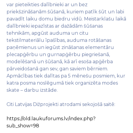
var pieteikties dalībnieki ar un bez
priekšzināšanām šūšanā, kuriem patīk šūt un labi
pavadīt laiku domu biedru vidū. Meistarklašu laikā
dalībnieki iepazīstas ar dažādām šūšanas
tehnikām, apgūst auduma un citu
tekstilmateriālu īpašības, auduma rotāšanas
paņēmienus un iegūst zināšanas elementāru
plecapģērbu un gurnapģērbu piegriešanā,
modelēšanā un šūšanā, kā arī esoša apģērba
pārveidošanā gan sev, gan saviem bērniem.
Apmācības tiek dalītas pa 5 mēnešu posmiem, kur
katra posma noslēgumā tiek organizēta modes
skate – darbu izstāde.
Citi Latvijas Dižprojekti atrodami sekojošā saitē:
https://old.laukuforums.lv/index.php?
sub_show=98