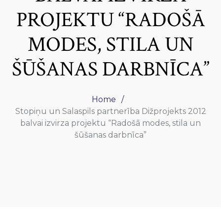
PROJEKTU “RADOŠĀ
MODES, STILA UN
ŠŪŠANAS DARBNĪCA”
Home
Stopiņu un Salaspils partnerība Dižprojekts 2012
balvai izvirza projektu “Radošā modes, stila un
šūšanas darbnīca”