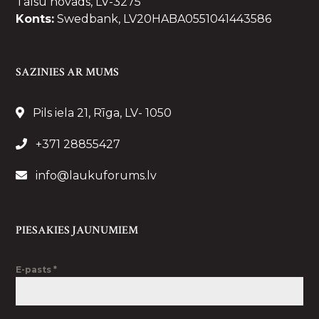
Talsu novads, LV-3275
Konts:
Swedbank, LV20HABA0551041443586
SAZINIES AR MUMS
Pils iela 21, Rīga, LV- 1050
+371 28855427
info@laukuforums.lv
PIESAKIES JAUNUMIEM
E-pasts
*