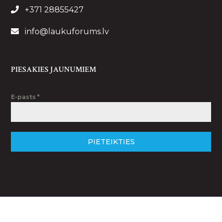
+371 28855427
info@laukuforums.lv
PIESAKIES JAUNUMIEM
E-pasts
*
PIETEIKTIES