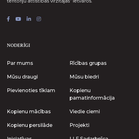
teritoriju attīstības virzītājas” ietvaros.
NODERĪGI
Par mums
Rīcības grupas
Mūsu draugi
Mūsu biedri
Pievienoties tīklam
Kopienu
pamatinformācija
Kopienu mācības
Viedie ciemi
Kopienu persilāde
Projekti
Iniciatīvas
LLF Sadarbnīca