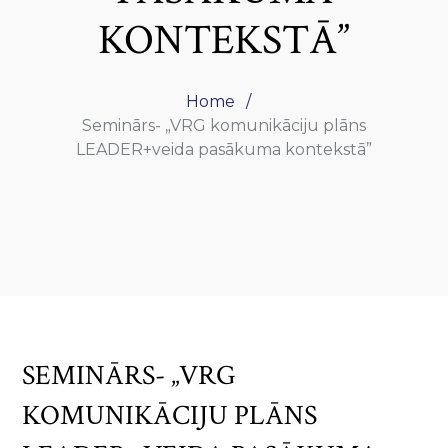
KONTEKSTĀ”
Home
Seminārs- „VRG komunikāciju plāns
LEADER+veida pasākuma kontekstā”
SEMINĀRS- „VRG
KOMUNIKĀCIJU PLĀNS