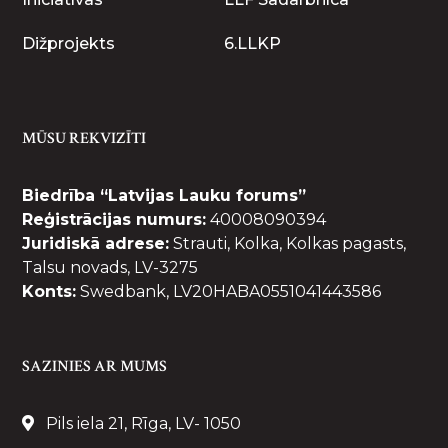
Dižprojekts
6.LLKP
MŪSU REKVIZĪTI
Biedrība “Latvijas Lauku forums”
Reģistrācijas numurs:
40008090394
Juridiskā adrese:
Strauti, Kolka, Kolkas pagasts,
Talsu novads, LV-3275
Konts:
Swedbank, LV20HABA0551041443586
SAZINIES AR MUMS
Pils iela 21, Rīga, LV- 1050