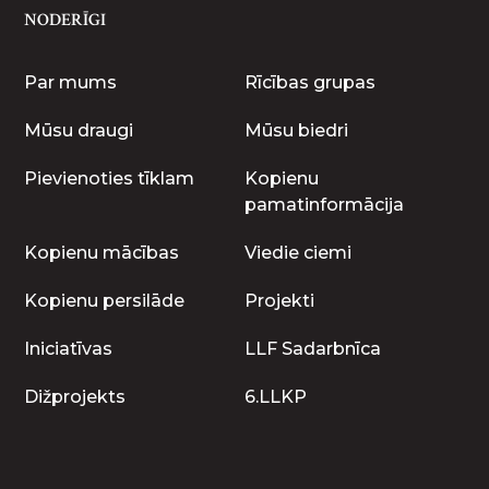
NODERĪGI
Par mums
Rīcības grupas
Mūsu draugi
Mūsu biedri
Pievienoties tīklam
Kopienu
pamatinformācija
Kopienu mācības
Viedie ciemi
Kopienu persilāde
Projekti
Iniciatīvas
LLF Sadarbnīca
Dižprojekts
6.LLKP