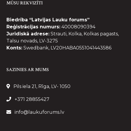
MŪSU REKVIZĪTI
Biedrība “Latvijas Lauku forums”
Reģistrācijas numurs:
40008090394
Juridiskā adrese:
Strauti, Kolka, Kolkas pagasts,
Talsu novads, LV-3275
Konts:
Swedbank, LV20HABA0551041443586
SAZINIES AR MUMS
Pils iela 21, Rīga, LV- 1050
+371 28855427
info@laukuforums.lv