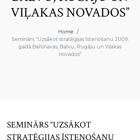
VIĻAKAS NOVADOS”
Home
Seminārs “Uzsākot stratēģijas īstenošanu 2009.
gadā Baltinavas, Balvu, Rugāju un Viļakas
novados”
SEMINĀRS “UZSĀKOT
STRATĒĢIJAS ĪSTENOŠANU