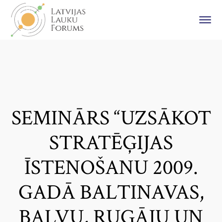
SEMINĀRS “UZSĀKOT
STRATĒĢIJAS
ĪSTENOŠANU 2009.
GADĀ BALTINAVAS,
BALVU, RUGĀJU UN