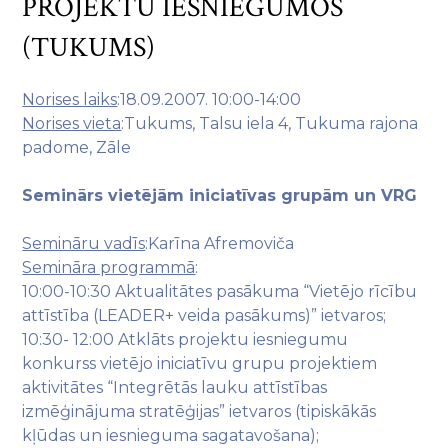
PROJEKTU IESNIEGUMOS
(TUKUMS)
Norises laiks
:18.09.2007. 10:00-14:00
Norises vieta
:Tukums, Talsu iela 4, Tukuma rajona
padome, Zāle
Seminārs vietējām iniciatīvas grupām un VRG
Semināru vadīs
:Karīna Afremoviča
Semināra programmā
:
10:00-10:30 Aktualitātes pasākuma “Vietējo rīcību
attīstība (LEADER+ veida pasākums)” ietvaros;
10:30- 12:00 Atklāts projektu iesniegumu
konkurss vietējo iniciatīvu grupu projektiem
aktivitātes “Integrētās lauku attīstības
izmēģinājuma stratēģijas” ietvaros (tipiskākās
kļūdas un iesnieguma sagatavošana);