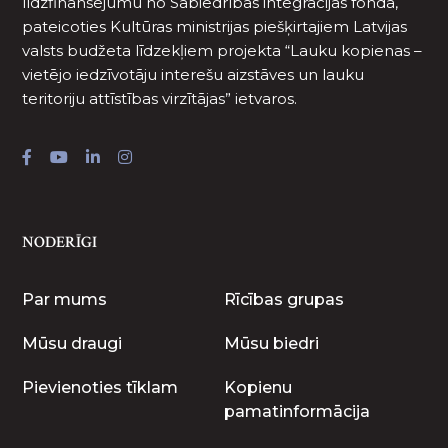
līdzfinansējumu no Sabiedrības integrācijas fonda,
pateicoties Kultūras ministrijas piešķirtajiem Latvijas
valsts budžeta līdzekļiem projekta “Lauku kopienas –
vietējo iedzīvotāju interešu aizstāves un lauku
teritoriju attīstības virzītājas” ietvaros.
NODERĪGI
Par mums
Rīcības grupas
Mūsu draugi
Mūsu biedri
Pievienoties tīklam
Kopienu
pamatinformācija