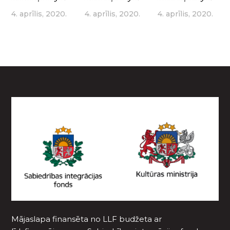
4. aprīlis, 2020.
4. aprīlis, 2020.
4. aprīlis, 2020.
Mājaslapa finansēta no LLF budžeta ar