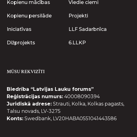
Kopienu mācības
Viedie ciemi
Kopienu persilāde
Projekti
Iniciatīvas
LLF Sadarbnīca
Dižprojekts
6.LLKP
MŪSU REKVIZĪTI
Biedrība “Latvijas Lauku forums”
Reģistrācijas numurs:
40008090394
Juridiskā adrese:
Strauti, Kolka, Kolkas pagasts,
Talsu novads, LV-3275
Konts:
Swedbank, LV20HABA0551041443586