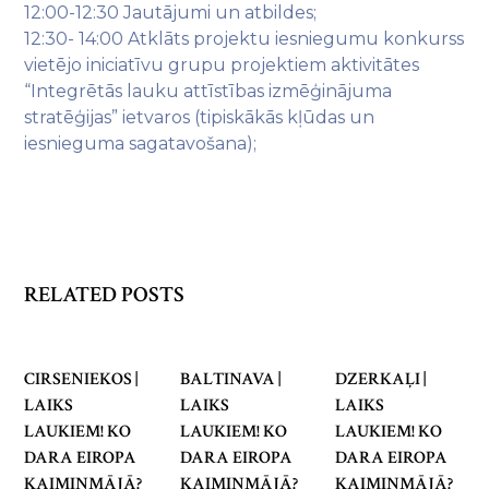
12:00-12:30 Jautājumi un atbildes;
12:30- 14:00 Atklāts projektu iesniegumu konkurss
vietējo iniciatīvu grupu projektiem aktivitātes
“Integrētās lauku attīstības izmēģinājuma
stratēģijas” ietvaros (tipiskākās kļūdas un
iesnieguma sagatavošana);
RELATED POSTS
CIRSENIEKOS |
BALTINAVA |
DZERKAĻI |
LAIKS
LAIKS
LAIKS
LAUKIEM! KO
LAUKIEM! KO
LAUKIEM! KO
DARA EIROPA
DARA EIROPA
DARA EIROPA
KAIMIŅMĀJĀ?
KAIMIŅMĀJĀ?
KAIMIŅMĀJĀ?