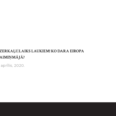
ZERKAĻI | LAIKS LAUKIEM! KO DARA EIROPA
AIMIŅMĀJĀ?
 aprīlis, 2020.