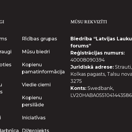
GI
MŪSU REKVIZĪTI
ums
Rīcības grupas
Biedrība “Latvijas Lauku
forums”
raugi
Mūsu biedri
Reģistrācijas numurs:
40008090394
oties
Kopienu
Juridiskā adrese:
Strauti,
pamatinformācija
Kolkas pagasts, Talsu nova
3275
u
Viedie ciemi
Konts:
Swedbank,
s
LV20HABA0551041443586
Kopienu
persilāde
i
Iniciatīvas
darbnīca
Dižprojekts