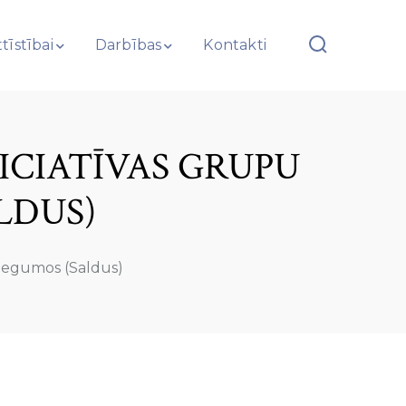
tīstībai
Darbības
Kontakti
NICIATĪVAS GRUPU
LDUS)
sniegumos (Saldus)