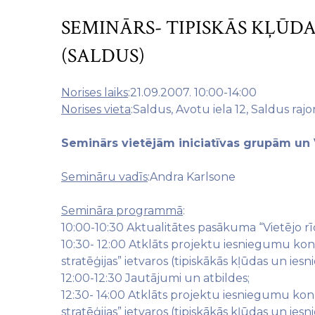
SEMINĀRS- TIPISKĀS KĻŪDA
(SALDUS)
Norises laiks
:21.09.2007. 10:00-14:00
Norises vieta
:Saldus, Avotu iela 12, Saldus ra
Seminārs vietējām iniciatīvas grupām un
Semināru vadīs
:Andra Karlsone
Semināra programmā
:
10:00-10:30 Aktualitātes pasākuma “Vietējo r
10:30- 12:00 Atklāts projektu iesniegumu konk
stratēģijas” ietvaros (tipiskākās kļūdas un ie
12:00-12:30 Jautājumi un atbildes;
12:30- 14:00 Atklāts projektu iesniegumu konk
stratēģijas” ietvaros (tipiskākās kļūdas un ie