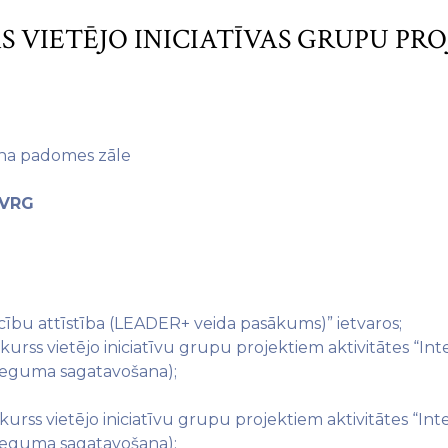
S VIETĒJO INICIATĪVAS GRUPU PR
jona padomes zāle
 VRG
īcību attīstība (LEADER+ veida pasākums)” ietvaros;
urss vietējo iniciatīvu grupu projektiem aktivitātes “In
snieguma sagatavošana);
urss vietējo iniciatīvu grupu projektiem aktivitātes “In
snieguma sagatavošana);