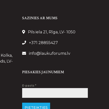
SAZINIES AR MUMS
Pils iela 21, Rīga, LV- 1050
+371 28855427
info@laukuforums.lv
 Kolka,
ds, LV-
PIESAKIES JAUNUMIEM
E-pasts
*
PIETEIKTIES