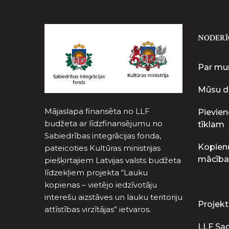
NODERĪ
Par m
Mūsu d
Mājaslapa finansēta no LLF
Pievien
budžeta ar līdzfinansējumu no
tīklam
Sabiedrības integrācijas fonda,
Kopien
pateicoties Kultūras ministrijas
mācība
piešķirtajiem Latvijas valsts budžeta
līdzekļiem projekta “Lauku
kopienas – vietējo iedzīvotāju
interešu aizstāves un lauku teritoriju
Projekt
attīstības virzītājas” ietvaros.
LLF Sa