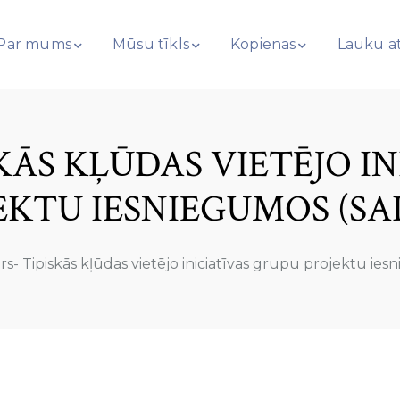
Par mums
Mūsu tīkls
Kopienas
Lauku at
KĀS KĻŪDAS VIETĒJO I
EKTU IESNIEGUMOS (SA
s- Tipiskās kļūdas vietējo iniciatīvas grupu projektu ie