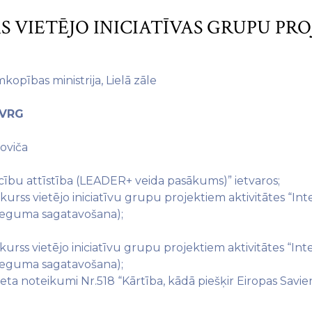
S VIETĒJO INICIATĪVAS GRUPU PR
opības ministrija, Lielā zāle
 VRG
oviča
īcību attīstība (LEADER+ veida pasākums)” ietvaros;
urss vietējo iniciatīvu grupu projektiem aktivitātes “In
snieguma sagatavošana);
urss vietējo iniciatīvu grupu projektiem aktivitātes “In
snieguma sagatavošana);
ineta noteikumi Nr.518 “Kārtība, kādā piešķir Eiropas Sav