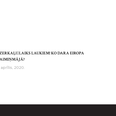
ZERKAĻI | LAIKS LAUKIEM! KO DARA EIROPA
AIMIŅMĀJĀ?
 aprīlis, 2020.