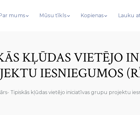
Par mums
Mūsu tīkls
Kopienas
Lauku at
KĀS KĻŪDAS VIETĒJO I
JEKTU IESNIEGUMOS (R
rs- Tipiskās kļūdas vietējo iniciatīvas grupu projektu i