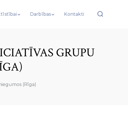
tīstībai
Darbības
Kontakti
NICIATĪVAS GRUPU
ĪGA)
esniegumos (Rīga)