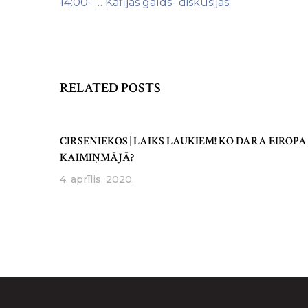
14:00- … Kafijas galds- diskusijas;
RELATED POSTS
CIRSENIEKOS | LAIKS LAUKIEM! KO DARA EIROPA
KAIMIŅMĀJĀ?
4. aprīlis, 2020.