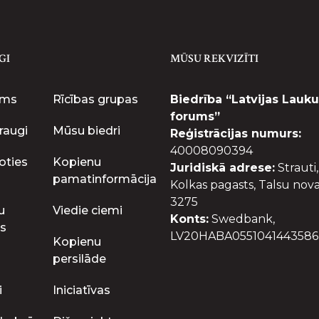
GI
MŪSU REKVIZĪTI
ums
Rīcības grupas
Biedrība “Latvijas Lauku
forums”
raugi
Mūsu biedri
Reģistrācijas numurs:
40008090394
oties
Kopienu
Juridiskā adrese:
Strauti,
pamatinformācija
Kolkas pagasts, Talsu nova
3275
u
Viedie ciemi
Konts:
Swedbank,
s
LV20HABA0551041443586
Kopienu
persilāde
i
Iniciatīvas