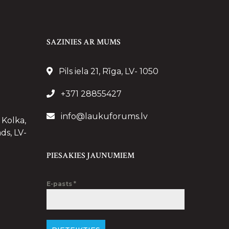
SAZINIES AR MUMS
Pils iela 21, Rīga, LV- 1050
+371 28855427
info@laukuforums.lv
 Kolka,
ds, LV-
PIESAKIES JAUNUMIEM
E-pasts
*