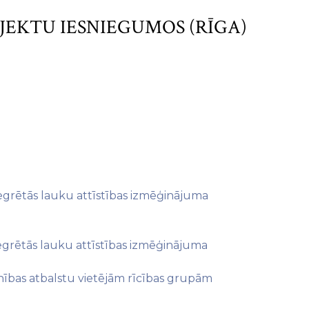
OJEKTU IESNIEGUMOS (RĪGA)
tegrētās lauku attīstības izmēģinājuma
tegrētās lauku attīstības izmēģinājuma
ienības atbalstu vietējām rīcības grupām