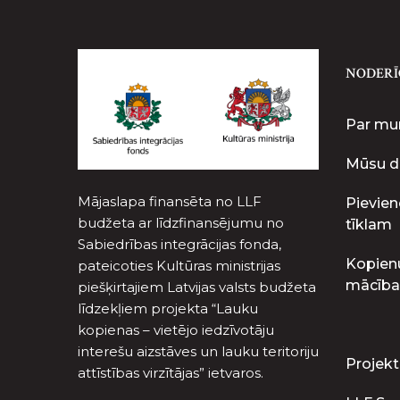
NODERĪ
Par m
Mūsu d
Mājaslapa finansēta no LLF
Pievien
budžeta ar līdzfinansējumu no
tīklam
Sabiedrības integrācijas fonda,
Kopien
pateicoties Kultūras ministrijas
mācība
piešķirtajiem Latvijas valsts budžeta
līdzekļiem projekta “Lauku
kopienas – vietējo iedzīvotāju
interešu aizstāves un lauku teritoriju
Projekt
attīstības virzītājas” ietvaros.