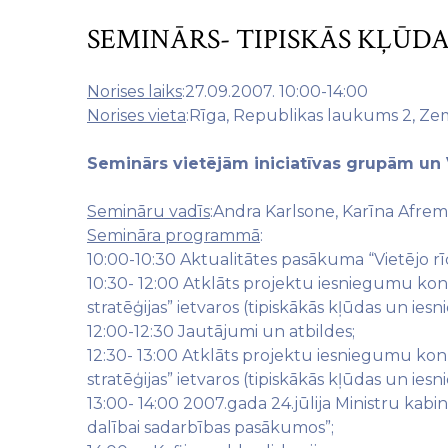
SEMINĀRS- TIPISKĀS KĻŪDA
Norises laiks
:27.09.2007. 10:00-14:00
Norises vieta
:Rīga, Republikas laukums 2, Zemk
Seminārs vietējām iniciatīvas grupām un
Semināru vadīs
:Andra Karlsone, Karīna Afrem
Semināra programmā
:
10:00-10:30 Aktualitātes pasākuma “Vietējo r
10:30- 12:00 Atklāts projektu iesniegumu konk
stratēģijas” ietvaros (tipiskākās kļūdas un ie
12:00-12:30 Jautājumi un atbildes;
12:30- 13:00 Atklāts projektu iesniegumu konk
stratēģijas” ietvaros (tipiskākās kļūdas un ie
13:00- 14:00 2007.gada 24.jūlija Ministru kab
dalībai sadarbības pasākumos”;