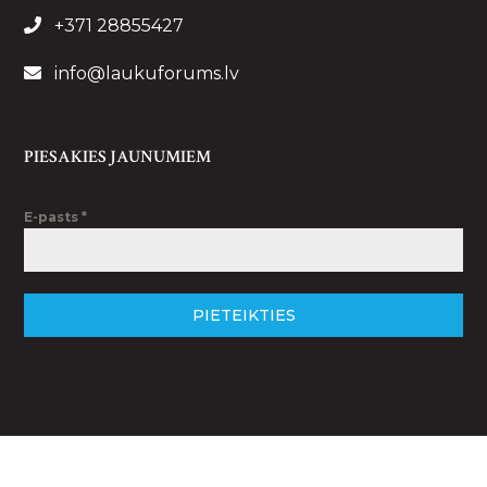
+371 28855427
info@laukuforums.lv
PIESAKIES JAUNUMIEM
E-pasts
*
PIETEIKTIES