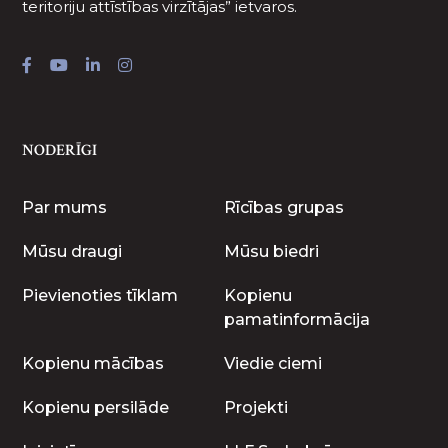
teritoriju attīstības virzītājas” ietvaros.
NODERĪGI
Par mums
Rīcības grupas
Mūsu draugi
Mūsu biedri
Pievienoties tīklam
Kopienu
pamatinformācija
Kopienu mācības
Viedie ciemi
Kopienu persilāde
Projekti