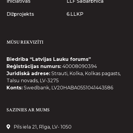
Iniciatīvas
LLF Sadarbnīca
Dižprojekts
6.LLKP
MŪSU REKVIZĪTI
Biedrība “Latvijas Lauku forums”
Reģistrācijas numurs:
40008090394
Juridiskā adrese:
Strauti, Kolka, Kolkas pagasts,
Talsu novads, LV-3275
Konts:
Swedbank, LV20HABA0551041443586
SAZINIES AR MUMS
Pils iela 21, Rīga, LV- 1050