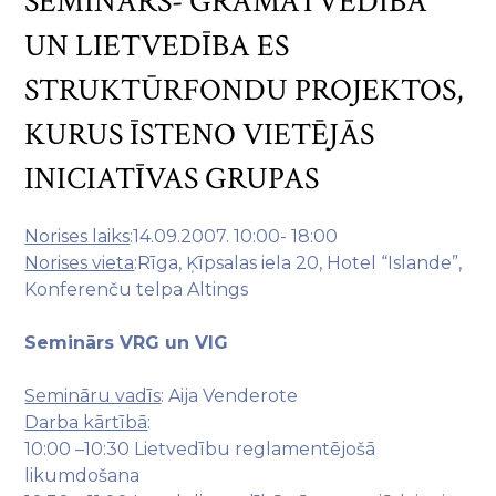
SEMINĀRS- GRĀMATVEDĪBA
UN LIETVEDĪBA ES
STRUKTŪRFONDU PROJEKTOS,
KURUS ĪSTENO VIETĒJĀS
INICIATĪVAS GRUPAS
Norises laiks
:14.09.2007. 10:00- 18:00
Norises vieta
:Rīga, Ķīpsalas iela 20, Hotel “Islande”,
Konferenču telpa Altings
Seminārs VRG un VIG
Semināru vadīs
: Aija Venderote
Darba kārtībā
:
10:00 –10:30 Lietvedību reglamentējošā
likumdošana