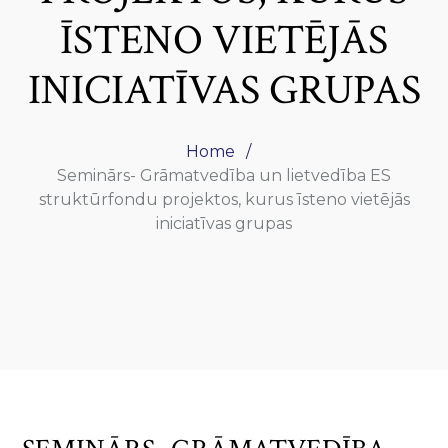
ĪSTENO VIETĒJĀS
INICIATĪVAS GRUPAS
Home
Seminārs- Grāmatvedība un lietvedība ES
struktūrfondu projektos, kurus īsteno vietējās
iniciatīvas grupas