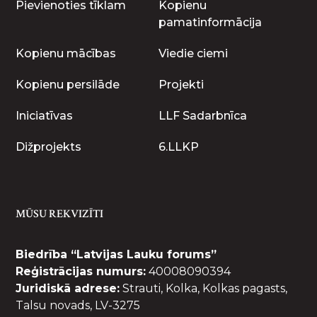
Pievienoties tīklam
Kopienu
pamatinformācija
Kopienu mācības
Viedie ciemi
Kopienu persilāde
Projekti
Iniciatīvas
LLF Sadarbnīca
Dižprojekts
6.LLKP
MŪSU REKVIZĪTI
Biedrība “Latvijas Lauku forums”
Reģistrācijas numurs:
40008090394
Juridiskā adrese:
Strauti, Kolka, Kolkas pagasts,
Talsu novads, LV-3275