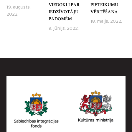
VIEDOKLI PAR
PIETEIKUMU
19. augusts,
IEDZĪVOTĀJU
VĒRTĒŠANA
2022.
PADOMĒM
18. maijs, 2022.
9. jūnijs, 2022.