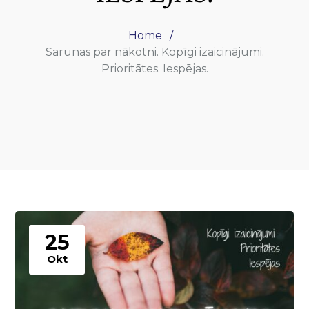
Home
Sarunas par nākotni. Kopīgi izaicinājumi.
Prioritātes. Iespējas.
25
Okt