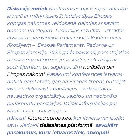
Diskusija notiek
Konferences par Eiropas nākotni
ietvarā ar mērķi iesaistīt iedzīvotājus Eiropas
kopīgās nākotnes veidošanā, daloties ar savām
domām un idejām. Diskusijas rezultāti – izteiktās
atziņas un ierosinājumi tiks nodoti Konferences
rīkotājiem – Eiropas Parlaments, Padome un
Eiropas Komisija. 2022. gada pavasarī, pamatojoties
uz saņemto informāciju, iestādes nāks klajā ar
secinājumiem un sagatavotām
norādēm par
Eiropas nākotni
. Pasākumi konferences ietvaros
notiek gan Latvijā, gan arī Eiropas līmenī, pulcējot
visu ES dalībvalstu pārstāvjus – iedzīvotājus,
nevalstisko organizāciju, valdību un nacionālo
parlamentu pārstāvjus. Vairāk informācijas par
Konferences par Eiropas
nākotni:
futureu.europa.eu
, kur ikviens var izteikt
savu viedokli
tiešsaistes platformā
savukārt
pasākumus, kuru ietvaros tiek, apkopoti