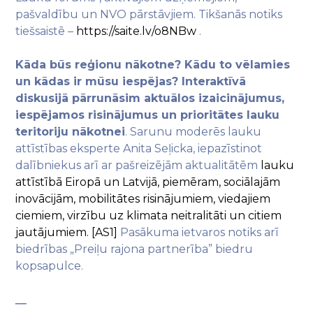
pašvaldību un NVO pārstāvjiem. Tikšanās notiks
tiešsaistē –
https://saite.lv/o8NBw
.
Kāda būs reģionu nākotne? Kādu to vēlamies
un kādas ir mūsu iespējas? Interaktīvā
diskusijā pārrunāsim aktuālos izaicinājumus,
iespējamos risinājumus un prioritātes lauku
teritoriju nākotnei
. Sarunu moderēs lauku
attīstības eksperte Anita Seļicka, iepazīstinot
dalībniekus arī ar pašreizējām aktualitātēm
lauku
attīstībā Eiropā un Latvijā, piemēram, sociālajām
inovācijām, mobilitātes risinājumiem, viedajiem
ciemiem, virzību uz klimata neitralitāti un citiem
jautājumiem.
[AS1]
Pasākuma ietvaros notiks arī
biedrības „Preiļu rajona partnerība” biedru
kopsapulce.
__