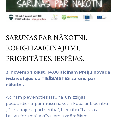
SARUNAS PAR NĀKOTNI.
KOPĪGI IZAICINĀJUMI.
PRIORITĀTES. IESPĒJAS.
3. novembrī plkst. 14.00 aicinām Preiļu novada
iedzīvotājus uz TIEŠSAISTES sarunu par
nākotni.
Aicinām pievienoties sarunai un izziņas
pēcpusdienai par mūsu nākotni kopā ar biedrību
„Preiļu rajona partnerība”, biedrību “Latvijas
Lauku forums”, aktīvajiem uzņēmējiem,