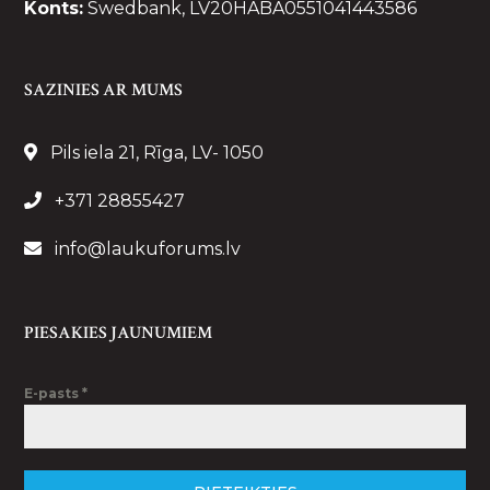
Konts:
Swedbank, LV20HABA0551041443586
SAZINIES AR MUMS
Pils iela 21, Rīga, LV- 1050
+371 28855427
info@laukuforums.lv
PIESAKIES JAUNUMIEM
E-pasts
*