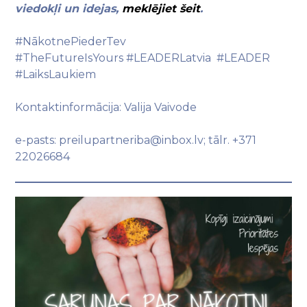
viedokļi un idejas,
meklējiet šeit
.
#NākotnePiederTev
#TheFutureIsYours #LEADERLatvia #LEADER
#LaiksLaukiem
Kontaktinformācija: Valija Vaivode
e-pasts: preilupartneriba@inbox.lv; tālr. +371
22026684