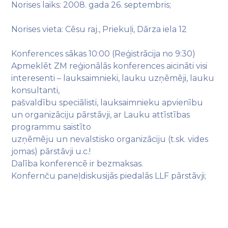
Norises laiks: 2008. gada 26. septembris;
Norises vieta: Cēsu raj., Priekuļi, Dārza iela 12
Konferences sākas 10:00 (Reģistrācija no 9:30)
Apmeklēt ZM reģionālās konferences aicināti visi
interesenti – lauksaimnieki, lauku uzņēmēji, lauku
konsultanti,
pašvaldību speciālisti, lauksaimnieku apvienību
un organizāciju pārstāvji, ar Lauku attīstības
programmu saistīto
uzņēmēju un nevalstisko organizāciju (t.sk. vides
jomas) pārstāvji u.c.!
Dalība konferencē ir bezmaksas.
Konfernču paneļdiskusijās piedalās LLF pārstāvji;