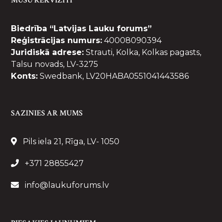
MŪSU REKVIZĪTI
Biedrība “Latvijas Lauku forums”
Reģistrācijas numurs:
40008090394
Juridiskā adrese:
Strauti, Kolka, Kolkas pagasts,
Talsu novads, LV-3275
Konts:
Swedbank, LV20HABA0551041443586
SAZINIES AR MUMS
Pils iela 21, Rīga, LV- 1050
+371 28855427
info@laukuforums.lv