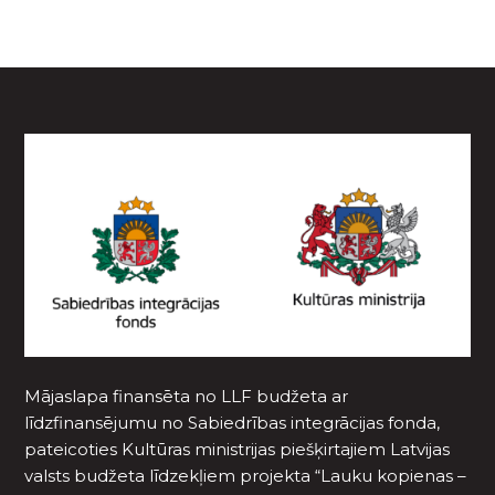
Mājaslapa finansēta no LLF budžeta ar
līdzfinansējumu no Sabiedrības integrācijas fonda,
pateicoties Kultūras ministrijas piešķirtajiem Latvijas
valsts budžeta līdzekļiem projekta “Lauku kopienas –