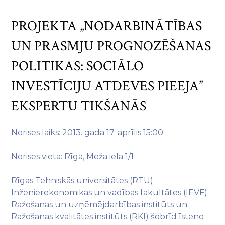
PROJEKTA „NODARBINĀTĪBAS
UN PRASMJU PROGNOZĒŠANAS
POLITIKAS: SOCIĀLO
INVESTĪCIJU ATDEVES PIEEJA”
EKSPERTU TIKŠANĀS
Norises laiks: 2013. gada 17. aprīlis 15:00
Norises vieta: Rīga, Meža iela 1/1
Rīgas Tehniskās universitātes (RTU)
Inženierekonomikas un vadības fakultātes (IEVF)
Ražošanas un uzņēmējdarbības institūts un
Ražošanas kvalitātes institūts (RKI) šobrīd īsteno