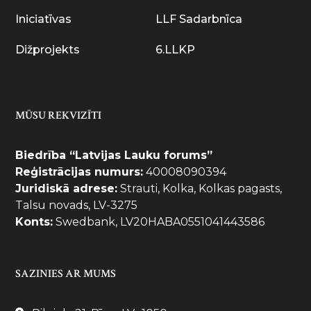
Iniciatīvas
LLF Sadarbnīca
Dižprojekts
6.LLKP
MŪSU REKVIZĪTI
Biedrība “Latvijas Lauku forums”
Reģistrācijas numurs:
40008090394
Juridiskā adrese:
Strauti, Kolka, Kolkas pagasts,
Talsu novads, LV-3275
Konts:
Swedbank, LV20HABA0551041443586
SAZINIES AR MUMS