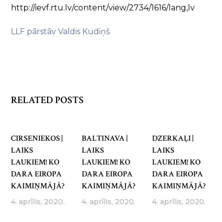
http://ievf.rtu.lv/content/view/2734/1616/lang,lv
LLF pārstāv Valdis Kudiņš
RELATED POSTS
CIRSENIEKOS |
BALTINAVA |
DZERKAĻI |
LAIKS
LAIKS
LAIKS
LAUKIEM! KO
LAUKIEM! KO
LAUKIEM! KO
DARA EIROPA
DARA EIROPA
DARA EIROPA
KAIMIŅMĀJĀ?
KAIMIŅMĀJĀ?
KAIMIŅMĀJĀ?
4. aprīlis, 2020.
4. aprīlis, 2020.
4. aprīlis, 2020.