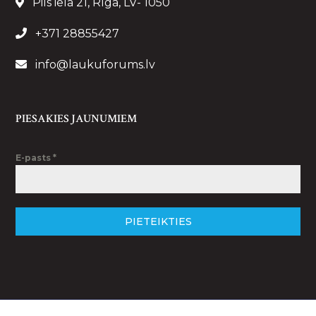
Pils iela 21, Rīga, LV- 1050
+371 28855427
info@laukuforums.lv
PIESAKIES JAUNUMIEM
E-pasts
*
PIETEIKTIES