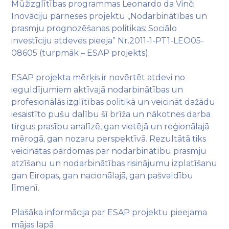
Mūžizglītības programmas Leonardo da Vinči
Inovāciju pārneses projektu „Nodarbinātības un
prasmju prognozēšanas politikas: Sociālo
investīciju atdeves pieeja” Nr.2011-1-PT1-LEO05-
08605 (turpmāk – ESAP projekts).
ESAP projekta mērķis ir novērtēt atdevi no
ieguldījumiem aktīvajā nodarbinātības un
profesionālās izglītības politikā un veicināt dažādu
iesaistīto pušu dalību šī brīža un nākotnes darba
tirgus prasību analīzē, gan vietējā un reģionālajā
mērogā, gan nozaru perspektīvā. Rezultātā tiks
veicinātas pārdomas par nodarbinātību prasmju
atzīšanu un nodarbinātības risinājumu izplatīšanu
gan Eiropas, gan nacionālajā, gan pašvaldību
līmenī.
Plašāka informācija par ESAP projektu pieejama
mājas lapā