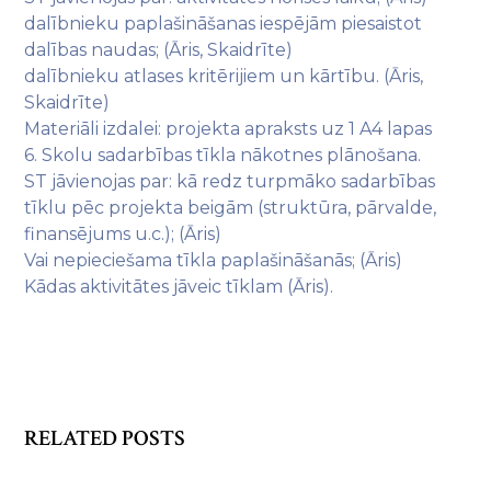
dalībnieku paplašināšanas iespējām piesaistot
dalības naudas; (Āris, Skaidrīte)
dalībnieku atlases kritērijiem un kārtību. (Āris,
Skaidrīte)
Materiāli izdalei: projekta apraksts uz 1 A4 lapas
6. Skolu sadarbības tīkla nākotnes plānošana.
ST jāvienojas par: kā redz turpmāko sadarbības
tīklu pēc projekta beigām (struktūra, pārvalde,
finansējums u.c.); (Āris)
Vai nepieciešama tīkla paplašināšanās; (Āris)
Kādas aktivitātes jāveic tīklam (Āris).
RELATED POSTS