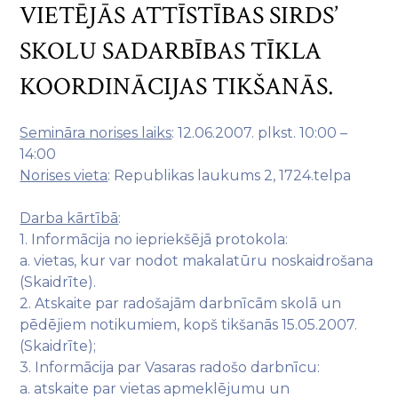
VIETĒJĀS ATTĪSTĪBAS SIRDS’
SKOLU SADARBĪBAS TĪKLA
KOORDINĀCIJAS TIKŠANĀS.
Semināra norises laiks
: 12.06.2007. plkst. 10:00 –
14:00
Norises vieta
: Republikas laukums 2, 1724.telpa
Darba kārtībā
:
1. Informācija no iepriekšējā protokola:
a. vietas, kur var nodot makalatūru noskaidrošana
(Skaidrīte).
2. Atskaite par radošajām darbnīcām skolā un
pēdējiem notikumiem, kopš tikšanās 15.05.2007.
(Skaidrīte);
3. Informācija par Vasaras radošo darbnīcu:
a. atskaite par vietas apmeklējumu un