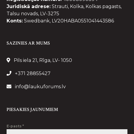
Juridiskā adrese:
Strauti, Kolka, Kolkas pagasts,
Talsu novads, LV-3275
Konts:
Swedbank, LV20HABA0551041443586
SAZINIES AR MUMS
Pils iela 21, Rīga, LV- 1050
+371 28855427
info@laukuforums.lv
PIESAKIES JAUNUMIEM
E-pasts
*