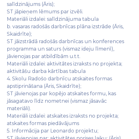
salīdzinājums (Āris);
ST jāpieņem lēmums par izvēli.
Materiāli izdalei: salīdzinājuma tabula
b. vasaras radošās darbnīcas plāna izstrāde (Āris,
Skaidrīte);
ST jāizstrādā radošās darbnīcas un konferences
programma un saturs (vismaz ideju līmenī),
jāvienojas par atbildībām u.t.t.
Materiāli izdalei: aktivitātes izraksts no projekta;
aktivitāšu darba kārtības tabula
4. Skolu Radošo darbnīcu atskaites formas
apstiprināšana (Āris, Skaidrīte);
ST jāvienojas par kopējo atskaites formu, kas
jāsagatavo līdz nometnei (vismaz jāsavāc
materiāli).
Materiāli izdalei: atskaites izraksts no projekta;
atskaites formas piedāvājums
5. Informācija par Leonardo projektu;
ST jāvienojas par: aktivitātes norises laiku; (Āris)