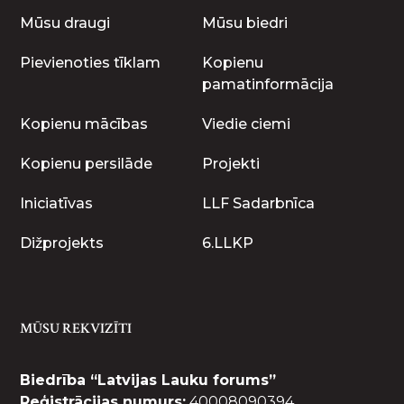
Mūsu draugi
Mūsu biedri
Pievienoties tīklam
Kopienu
pamatinformācija
Kopienu mācības
Viedie ciemi
Kopienu persilāde
Projekti
Iniciatīvas
LLF Sadarbnīca
Dižprojekts
6.LLKP
MŪSU REKVIZĪTI
Biedrība “Latvijas Lauku forums”
Reģistrācijas numurs:
40008090394