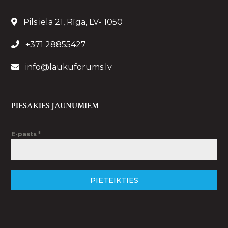
Pils iela 21, Rīga, LV- 1050
+371 28855427
info@laukuforums.lv
PIESAKIES JAUNUMIEM
E-pasts
*
PIETEIKTIES