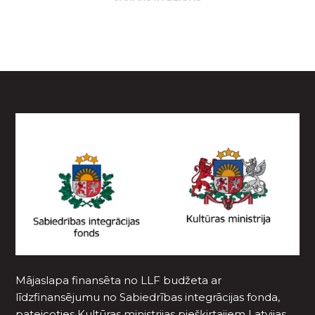
Mājaslapa finansēta no LLF budžeta ar
līdzfinansējumu no Sabiedrības integrācijas fonda,
pateicoties Kultūras ministrijas piešķirtajiem Latvijas