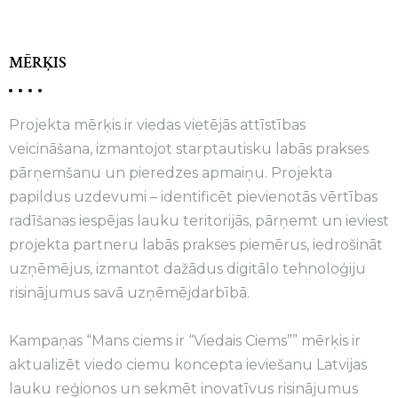
MĒRĶIS
Projekta mērķis ir viedas vietējās attīstības
veicināšana, izmantojot starptautisku labās prakses
pārņemšanu un pieredzes apmaiņu. Projekta
papildus uzdevumi – identificēt pievienotās vērtības
radīšanas iespējas lauku teritorijās, pārņemt un ieviest
projekta partneru labās prakses piemērus, iedrošināt
uzņēmējus, izmantot dažādus digitālo tehnoloģiju
risinājumus savā uzņēmējdarbībā.
Kampaņas “Mans ciems ir “Viedais Ciems”” mērķis ir
aktualizēt viedo ciemu koncepta ieviešanu Latvijas
lauku reģionos un sekmēt inovatīvus risinājumus