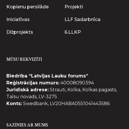
Kopienu persilāde
Projekti
Iniciatīvas
LLF Sadarbnīca
Dižprojekts
6.LLKP
MŪSU REKVIZĪTI
Biedrība “Latvijas Lauku forums”
Reģistrācijas numurs:
40008090394
Juridiskā adrese:
Strauti, Kolka, Kolkas pagasts,
Talsu novads, LV-3275
Konts:
Swedbank, LV20HABA0551041443586
SAZINIES AR MUMS