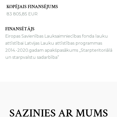
KOPĒJAIS FINANSĒJUMS
83 805,85 EUR
FINANSĒTĀJS
Eiropas Savienības Lauksaimniecības fonda lauku
attīstībai Latvijas Lauku attīstības programmas
2014.-2020.gadam apakšpasākums „Starpteritoriālā
un starpvalstu sadarbība”
SAZINIES AR MUMS