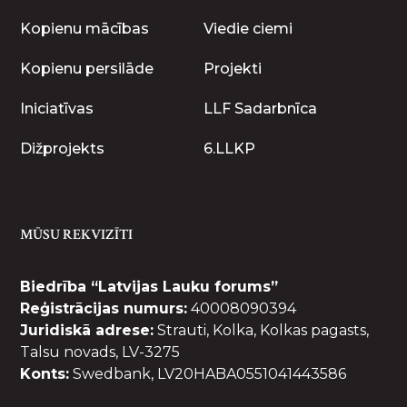
Kopienu mācības
Viedie ciemi
Kopienu persilāde
Projekti
Iniciatīvas
LLF Sadarbnīca
Dižprojekts
6.LLKP
MŪSU REKVIZĪTI
Biedrība “Latvijas Lauku forums”
Reģistrācijas numurs:
40008090394
Juridiskā adrese:
Strauti, Kolka, Kolkas pagasts,
Talsu novads, LV-3275
Konts:
Swedbank, LV20HABA0551041443586