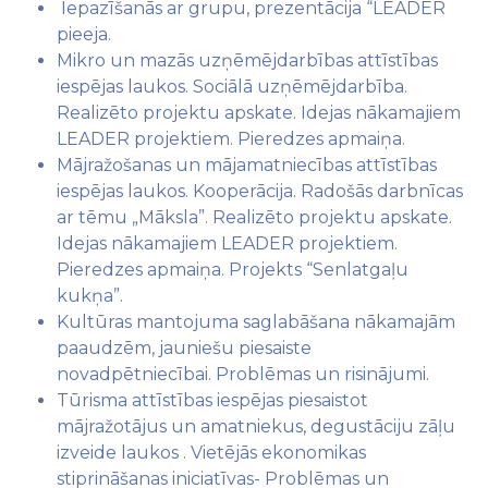
Iepazīšanās ar grupu, prezentācija “LEADER
pieeja.
Mikro un mazās uzņēmējdarbības attīstības
iespējas laukos. Sociālā uzņēmējdarbība.
Realizēto projektu apskate. Idejas nākamajiem
LEADER projektiem. Pieredzes apmaiņa.
Mājražošanas un mājamatniecības attīstības
iespējas laukos. Kooperācija. Radošās darbnīcas
ar tēmu „Māksla”. Realizēto projektu apskate.
Idejas nākamajiem LEADER projektiem.
Pieredzes apmaiņa. Projekts “Senlatgaļu
kukņa”.
Kultūras mantojuma saglabāšana nākamajām
paaudzēm, jauniešu piesaiste
novadpētniecībai. Problēmas un risinājumi.
Tūrisma attīstības iespējas piesaistot
mājražotājus un amatniekus, degustāciju zāļu
izveide laukos . Vietējās ekonomikas
stiprināšanas iniciatīvas- Problēmas un