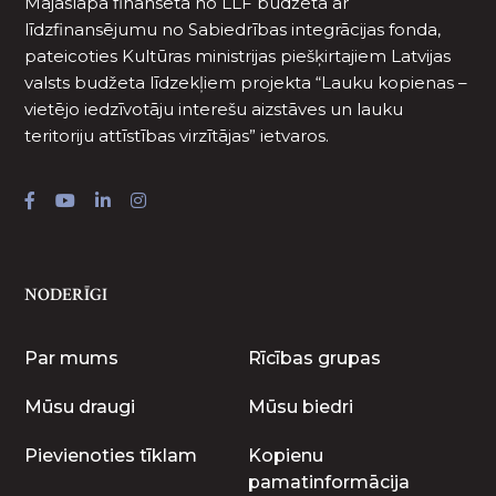
Mājaslapa finansēta no LLF budžeta ar
līdzfinansējumu no Sabiedrības integrācijas fonda,
pateicoties Kultūras ministrijas piešķirtajiem Latvijas
valsts budžeta līdzekļiem projekta “Lauku kopienas –
vietējo iedzīvotāju interešu aizstāves un lauku
teritoriju attīstības virzītājas” ietvaros.
NODERĪGI
Par mums
Rīcības grupas
Mūsu draugi
Mūsu biedri
Pievienoties tīklam
Kopienu
pamatinformācija