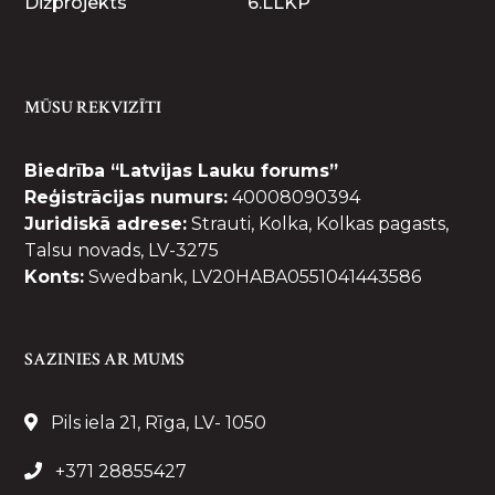
Dižprojekts
6.LLKP
MŪSU REKVIZĪTI
Biedrība “Latvijas Lauku forums”
Reģistrācijas numurs:
40008090394
Juridiskā adrese:
Strauti, Kolka, Kolkas pagasts,
Talsu novads, LV-3275
Konts:
Swedbank, LV20HABA0551041443586
SAZINIES AR MUMS
Pils iela 21, Rīga, LV- 1050
+371 28855427