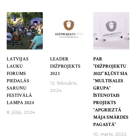
LATVIJAS
LEADER
PAR
LAUKU
DIŽPROJEKTS
“DIŽPROJEKTU
FORUMS
2023
2022” KĻŪST SIA
PIEDALĀS
“MULTISALES
12. februāris,
SARUNU
GRUPA”
2024.
FESTIVĀLĀ
ĪSTENOTAIS
LAMPA 2024
PROJEKTS
“APGRIEZTĀ
8. jūlijs, 2024.
MĀJA SMĀRDES
PAGASTĀ”
10. marts, 2023.