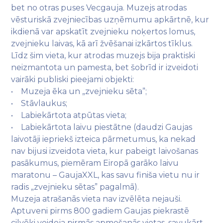
bet no otras puses Vecgauja. Muzejs atrodas
vēsturiskā zvejniecības uzņēmumu apkārtnē, kur
ikdienā var apskatīt zvejnieku noķertos lomus,
zvejnieku laivas, kā arī žvēšanai izkārtos tīklus.
Līdz šim vieta, kur atrodas muzejs bija praktiski
neizmantota un pamesta, bet šobrīd ir izveidoti
vairāki publiski pieejami objekti:
• Muzeja ēka un „zvejnieku sēta”;
• Stāvlaukus;
• Labiekārtota atpūtas vieta;
• Labiekārtota laivu piestātne (daudzi Gaujas
laivotāji iepriekš izteica pārmetumus, ka nekad
nav bijusi izveidota vieta, kur pabeigt laivošanas
pasākumus, piemēram Eiropā garāko laivu
maratonu – GaujaXXL, kas savu finiša vietu nu ir
radis „zvejnieku sētas” pagalmā).
Muzeja atrašanās vieta nav izvēlēta nejauši.
Aptuveni pirms 800 gadiem Gaujas piekrastē
cilvēki veidoja pirmās apmešanās vietas, savukārt