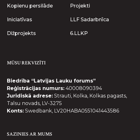
Kopienu persilāde
Projekti
Iniciatīvas
LLF Sadarbnīca
Dižprojekts
6.LLKP
MŪSU REKVIZĪTI
Biedrība “Latvijas Lauku forums”
Reģistrācijas numurs:
40008090394
Juridiskā adrese:
Strauti, Kolka, Kolkas pagasts,
Talsu novads, LV-3275
Konts:
Swedbank, LV20HABA0551041443586
SAZINIES AR MUMS