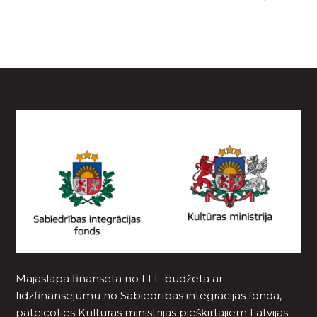
Mājaslapa finansēta no LLF budžeta ar
līdzfinansējumu no Sabiedrības integrācijas fonda,
pateicoties Kultūras ministrijas piešķirtajiem Latvijas