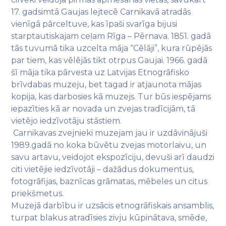
17. gadsimtā Gaujas lejtecē Carnikavā atradās
vienīgā pārceltuve, kas īpaši svarīga bijusi
starptautiskajam ceļam Rīga – Pērnava. 1851. gadā
tās tuvumā tika uzcelta māja “Cēlāji”, kura rūpējās
par tiem, kas vēlējās tikt otrpus Gaujai. 1966. gadā
šī māja tika pārvesta uz Latvijas Etnogrāfisko
brīvdabas muzeju, bet tagad ir atjaunota mājas
kopija, kas darbosies kā muzejs. Tur būs iespējams
iepazīties kā ar novada un zvejas tradīcijām, tā
vietējo iedzīvotāju stāstiem.
Carnikavas zvejnieki muzejam jau ir uzdāvinājuši
1989.gadā no koka būvētu zvejas motorlaivu, un
savu artavu, veidojot ekspozīciju, devuši arī daudzi
citi vietējie iedzīvotāji – dažādus dokumentus,
fotogrāfijas, baznīcas grāmatas, mēbeles un citus
priekšmetus.
Muzejā darbību ir uzsācis etnogrāfiskais ansamblis,
turpat blakus atradīsies zivju kūpinātava, smēde,