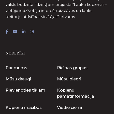
valsts budžeta līdzekļiem projekta “Lauku kopienas –
vietējo iedzīvotāju interešu aizstāves un lauku
teritoriju attīstības virzītājas” ietvaros.
NODERĪGI
Par mums
Rīcības grupas
Mūsu draugi
Mūsu biedri
Pievienoties tīklam
Kopienu
pamatinformācija
Kopienu mācības
Viedie ciemi