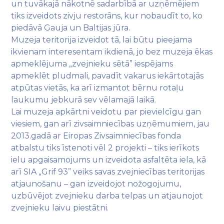
un tuvākajā nākotnē sadarbībā ar uzņēmējiem
tiks izveidots zivju restorāns, kur nobaudīt to, ko
piedāvā Gauja un Baltijas jūra.
Muzeja teritorija izveidot tā, lai būtu pieejama
ikvienam interesentam ikdienā, jo bez muzeja ēkas
apmeklējuma „zvejnieku sētā” iespējams
apmeklēt pludmali, pavadīt vakarus iekārtotajās
atpūtas vietās, ka arī izmantot bērnu rotaļu
laukumu jebkurā sev vēlamajā laikā.
Lai muzeja apkārtni veidotu par pievielcīgu gan
viesiem, gan arī zivsaimniecības uzņēmumiem, jau
2013.gadā ar Eiropas Zivsaimniecības fonda
atbalstu tiks īstenoti vēl 2 projekti – tiks ierīkots
ielu apgaisamojums un izveidota asfaltēta iela, kā
arī SIA „Grif 93” veiks savas zvejniecības teritorijas
atjaunošanu – gan izveidojot nožogojumu,
uzbūvējot zvejnieku darba telpas un atjaunojot
zvejnieku laivu piestātni.