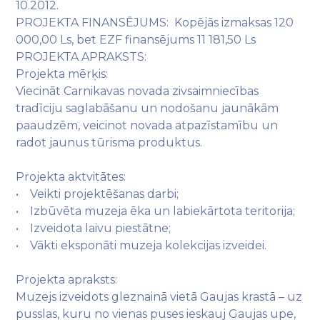
10.2012.
PROJEKTA FINANSĒJUMS: Kopējās izmaksas 120
000,00 Ls, bet EZF finansējums 11 181,50 Ls
PROJEKTA APRAKSTS:
Projekta mērķis:
Viecināt Carnikavas novada zivsaimniecības
tradīciju saglabāšanu un nodošanu jaunākām
paaudzēm, veicinot novada atpazīstamību un
radot jaunus tūrisma produktus.
Projekta aktvitātes:
• Veikti projektēšanas darbi;
• Izbūvēta muzeja ēka un labiekārtota teritorija;
• Izveidota laivu piestātne;
• Vākti eksponāti muzeja kolekcijas izveidei.
Projekta apraksts:
Muzejs izveidots gleznainā vietā Gaujas krastā – uz
pusslas, kuru no vienas puses ieskauj Gaujas upe,