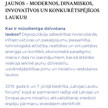
JAUNOS – MODERNOS, DINAMISKOS,
INVOVATĪVOS UN KONKURĒTSPĒJĪGOS
LAUKUS!
Kas ir mūsdienīga dzīvošana
laukos?
Depopulācija, sabiedrības novecošanās,
infrastruktūras un pakalpojumu pieejamība,
tehnoloģiskā attīstība, realitātes un virtualitātes
sinerģija un konflikti, ekonomiskā paradigmu
maiņa ir daļa no izaicinājumiem, kas kā atbildes
reakcija sekmē jaunu dzīvesstilu,
uzņēmējdarbības jomu un iniciatīvu veidošanos
laukos.
2019. gada 6. un 7. jūnijā biedrība „Latvijas Lauku
forums” kopā ar partneriem radīja vidi Latvijas un
Eiropas jauno iniciatīvu aktualizēšanai, sniedzot
iespēju pārmaiņu ieviesējiem identificēt