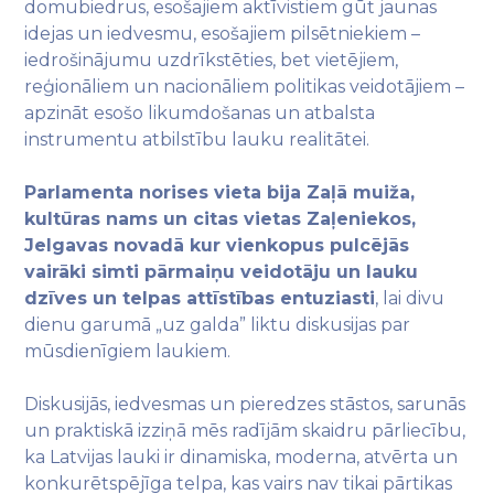
domubiedrus, esošajiem aktīvistiem gūt jaunas
idejas un iedvesmu, esošajiem pilsētniekiem –
iedrošinājumu uzdrīkstēties, bet vietējiem,
reģionāliem un nacionāliem politikas veidotājiem –
apzināt esošo likumdošanas un atbalsta
instrumentu atbilstību lauku realitātei.
Parlamenta norises vieta bija
Zaļā muiža
,
kultūras nams un citas vietas Zaļeniekos,
Jelgavas novadā kur vienkopus pulcējās
vairāki simti pārmaiņu veidotāju un lauku
dzīves un telpas attīstības entuziasti
, lai divu
dienu garumā „uz galda” liktu diskusijas par
mūsdienīgiem laukiem.
Diskusijās, iedvesmas un pieredzes stāstos, sarunās
un praktiskā izziņā mēs radījām skaidru pārliecību,
ka Latvijas lauki ir dinamiska, moderna, atvērta un
konkurētspējīga telpa, kas vairs nav tikai pārtikas