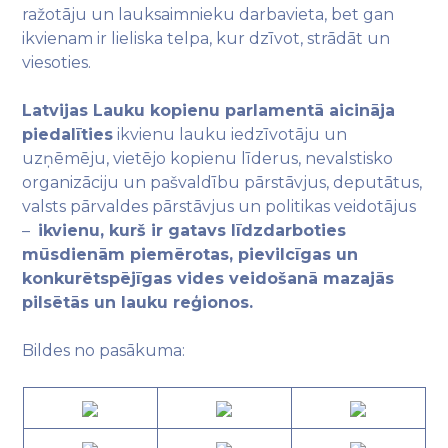
ražotāju un lauksaimnieku darbavieta, bet gan
ikvienam ir lieliska telpa, kur dzīvot, strādāt un
viesoties.
Latvijas Lauku kopienu parlamentā aicināja
piedalīties
ikvienu lauku iedzīvotāju un
uzņēmēju, vietējo kopienu līderus, nevalstisko
organizāciju un pašvaldību pārstāvjus, deputātus,
valsts pārvaldes pārstāvjus un politikas veidotājus
–
ikvienu, kurš ir gatavs līdzdarboties
mūsdienām piemērotas, pievilcīgas un
konkurētspējīgas vides veidošanā mazajās
pilsētās un lauku reģionos.
Bildes no pasākuma: