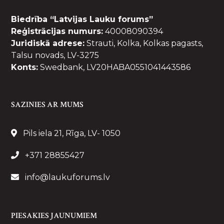
Biedrība “Latvijas Lauku forums”
Reģistrācijas numurs:
40008090394
Juridiskā adrese:
Strauti, Kolka, Kolkas pagasts,
Talsu novads, LV-3275
Konts:
Swedbank, LV20HABA0551041443586
SAZINIES AR MUMS
Pils iela 21, Rīga, LV- 1050
+371 28855427
info@laukuforums.lv
PIESAKIES JAUNUMIEM