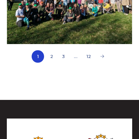
1
2
3
…
12