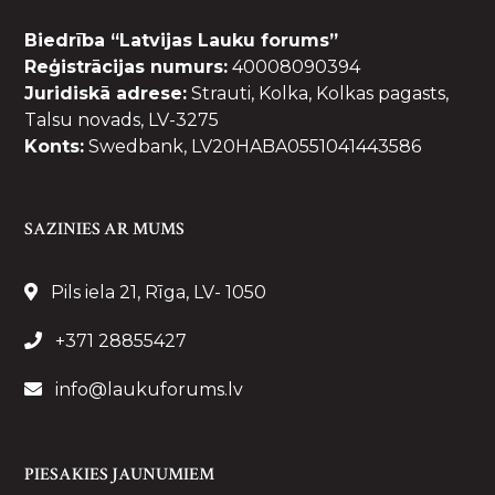
Biedrība “Latvijas Lauku forums”
Reģistrācijas numurs:
40008090394
Juridiskā adrese:
Strauti, Kolka, Kolkas pagasts,
Talsu novads, LV-3275
Konts:
Swedbank, LV20HABA0551041443586
SAZINIES AR MUMS
Pils iela 21, Rīga, LV- 1050
+371 28855427
info@laukuforums.lv
PIESAKIES JAUNUMIEM