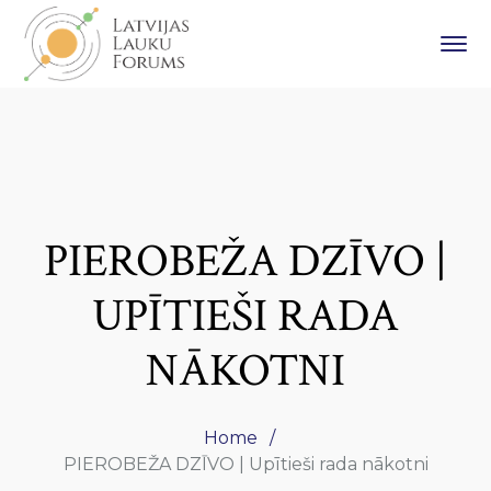
PIEROBEŽA DZĪVO |
UPĪTIEŠI RADA
NĀKOTNI
Home
PIEROBEŽA DZĪVO | Upītieši rada nākotni