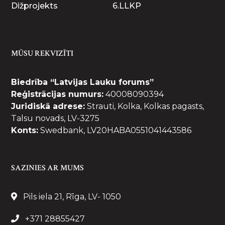
Dižprojekts
6.LLKP
MŪSU REKVIZĪTI
Biedrība “Latvijas Lauku forums”
Reģistrācijas numurs:
40008090394
Juridiskā adrese:
Strauti, Kolka, Kolkas pagasts,
Talsu novads, LV-3275
Konts:
Swedbank, LV20HABA0551041443586
SAZINIES AR MUMS
Pils iela 21, Rīga, LV- 1050
+371 28855427