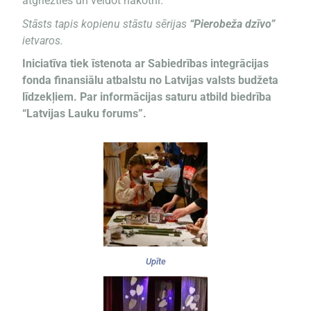
atgriezties un veidot nākotni.
Stāsts tapis kopienu stāstu sērijas
“Pierobeža dzīvo”
ietvaros.
Iniciatīva tiek īstenota ar Sabiedrības integrācijas
fonda finansiālu atbalstu no Latvijas valsts budžeta
līdzekļiem. Par informācijas saturu atbild biedrība
“Latvijas Lauku forums”.
Upīte