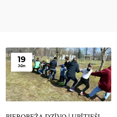
19
Jūn
PIEROBEŽA DZĪVO | UPĪTIEŠI