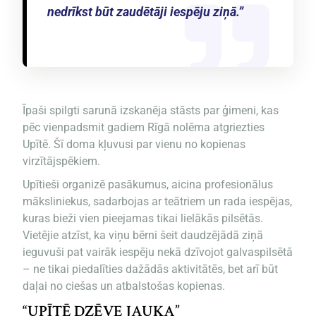
nedrīkst būt zaudētāji iespēju ziņā.”
Īpaši spilgti sarunā izskanēja stāsts par ģimeni, kas
pēc vienpadsmit gadiem Rīgā nolēma atgriezties
Upītē. Šī doma kļuvusi par vienu no kopienas
virzītājspēkiem.
Upītieši organizē pasākumus, aicina profesionālus
māksliniekus, sadarbojas ar teātriem un rada iespējas,
kuras bieži vien pieejamas tikai lielākās pilsētās.
Vietējie atzīst, ka viņu bērni šeit daudzējādā ziņā
ieguvuši pat vairāk iespēju nekā dzīvojot galvaspilsētā
– ne tikai piedalīties dažādās aktivitātēs, bet arī būt
daļai no ciešas un atbalstošas kopienas.
“UPĪTĒ DZĒVE JAUKA”