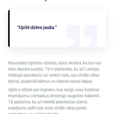
“Upītē dzēve jauka.”
Klausoties Upītiešu stāstos, kļūst skaidrs, ka tas nav
tikai skaists sauklis. Tā ir pārliecība, ka arī Latvijas
tālākajā pierobežā var veidot vietu, kur cilvēki vēlas
dzīvot, audzināt bērnus un īstenot savas idejas.
Upīte ir stāsts par kopienu, kas sargā savu kultūras
mantojumu, vienlaikus drosmīgi raugoties nākotnē.
Tā apliecina, ka arī nelielā pierobežas ciemā
iespējams radīt vidi, kurā cilvēki vēlas palikt,