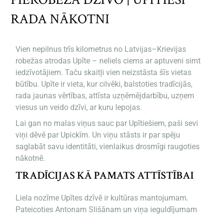
RADA NĀKOTNI
Vien nepilnus trīs kilometrus no Latvijas–Krievijas
robežas atrodas Upīte – neliels ciems ar aptuveni simt
iedzīvotājiem. Taču skaitļi vien neizstāsta šīs vietas
būtību. Upīte ir vieta, kur cilvēki, balstoties tradīcijās,
rada jaunas vērtības, attīsta uzņēmējdarbību, uzņem
viesus un veido dzīvi, ar kuru lepojas.
Lai gan no malas viņus sauc par Upītiešiem, paši sevi
viņi dēvē par Upickīm. Un viņu stāsts ir par spēju
saglabāt savu identitāti, vienlaikus drosmīgi raugoties
nākotnē.
TRADĪCIJAS KĀ PAMATS ATTĪSTĪBAI
Liela nozīme Upītes dzīvē ir kultūras mantojumam.
Pateicoties Antonam Slišānam un viņa ieguldījumam