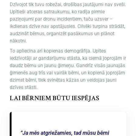
Dzīvojot tik tuvu robežai, drošības jautājumi nav sveši.
Upītieši atceras satraukumu, ko radīja pirmie
paziņojumi par dronu incidentiem, taču uzsver –
ikdienas dzīve nav apstājusies. Cilvēki turpina strādāt,
audzināt bērnus, organizēt pasākumus un plānot
nākotni.
To apliecina arī kopienas demogrāfija. Upītes
iedzīvotāji ar gandarījumu stāsta, ka ciemā joprojām ir
daudz bērnu un jaunu ģimeņu. Gandrīz visās jaunajās
ģimenēs aug trīs vai vairāk bērni, un kopienā joprojām
dzimst bērni, tiek svinētas kāzas un veidojas jauni
dzīves stāsti.
LAI BĒRNIEM BŪTU IESPĒJAS
“Ja mēs atgriežamies, tad mūsu bērni