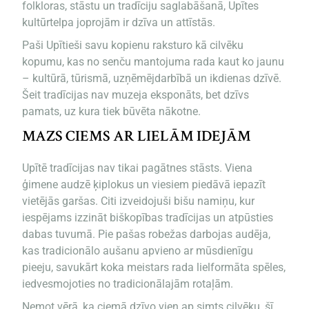
folkloras, stāstu un tradīciju saglabāšanā, Upītes
kultūrtelpa joprojām ir dzīva un attīstās.
Paši Upītieši savu kopienu raksturo kā cilvēku
kopumu, kas no senču mantojuma rada kaut ko jaunu
– kultūrā, tūrismā, uzņēmējdarbībā un ikdienas dzīvē.
Šeit tradīcijas nav muzeja eksponāts, bet dzīvs
pamats, uz kura tiek būvēta nākotne.
MAZS CIEMS AR LIELĀM IDEJĀM
Upītē tradīcijas nav tikai pagātnes stāsts. Viena
ģimene audzē ķiplokus un viesiem piedāvā iepazīt
vietējās garšas. Citi izveidojuši bišu namiņu, kur
iespējams izzināt biškopības tradīcijas un atpūsties
dabas tuvumā. Pie pašas robežas darbojas audēja,
kas tradicionālo aušanu apvieno ar mūsdienīgu
pieeju, savukārt koka meistars rada lielformāta spēles,
iedvesmojoties no tradicionālajām rotaļām.
Ņemot vērā, ka ciemā dzīvo vien ap simts cilvēku, šī