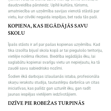
daudzveidība pārsteidz. Upītē kultūra, tūrisms,
amatniecība un uzņēmība savijas vienotā stāstā par
vietu, kur cilvēki negaida iespējas, bet rada tās paši.
KOPIENA, KAS IEGĀDĀJĀS SAVU
SKOLU
Īpašs stāsts ir arī par pašas kopienas uzņēmību. Kad
tika izsolīta bijusī skola kopā ar tai piegulošo teritoriju,
vietējie nolēma rīkoties. Biedrība iegādājās ēku, lai
saglabātu kopienai svarīgu vietu un nepieļautu, ka tā
zaudē savu sabiedrisko nozīmi.
Šodien ēkā darbojas izlaušanās istaba, profesionāla
skaņu ierakstu studija, tautastērpu darbnīca un citas
iniciatīvas, kas palīdz gan uzturēt ēku, gan radīt
jaunas iespējas vietējiem iedzīvotājiem.
DZĪVE PIE ROBEŽAS TURPINĀS