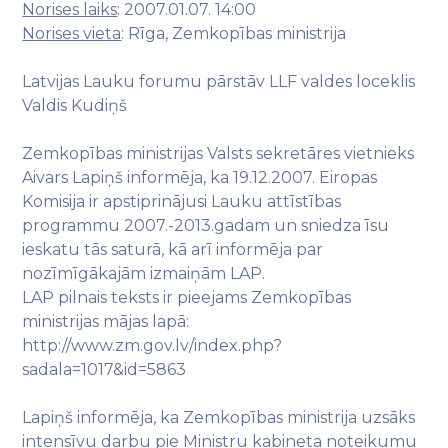
Norises laiks
: 2007.01.07. 14:00
Norises vieta
: Rīga, Zemkopības ministrija
Latvijas Lauku forumu pārstāv LLF valdes loceklis
Valdis Kudiņš
Zemkopības ministrijas Valsts sekretāres vietnieks
Aivars Lapiņš informēja, ka 19.12.2007. Eiropas
Komisija ir apstiprinājusi Lauku attīstības
programmu 2007.-2013.gadam un sniedza īsu
ieskatu tās saturā, kā arī informēja par
nozīmīgākajām izmaiņām LAP.
LAP pilnais teksts ir pieejams Zemkopības
ministrijas mājas lapā:
http://www.zm.gov.lv/index.php?
sadala=1017&id=5863
Lapiņš informēja, ka Zemkopības ministrija uzsāks
intensīvu darbu pie Ministru kabineta noteikumu