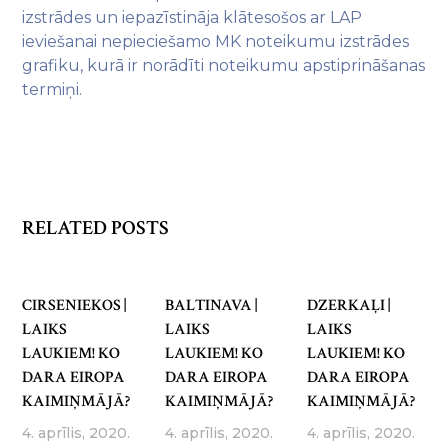
izstrādes un iepazīstināja klātesošos ar LAP
ieviešanai nepieciešamo MK noteikumu izstrādes
grafiku, kurā ir norādīti noteikumu apstiprināšanas
termiņi.
RELATED POSTS
CIRSENIEKOS |
BALTINAVA |
DZERKAĻI |
LAIKS
LAIKS
LAIKS
LAUKIEM! KO
LAUKIEM! KO
LAUKIEM! KO
DARA EIROPA
DARA EIROPA
DARA EIROPA
KAIMIŅMĀJĀ?
KAIMIŅMĀJĀ?
KAIMIŅMĀJĀ?
4. aprīlis, 2020.
4. aprīlis, 2020.
4. aprīlis, 2020.