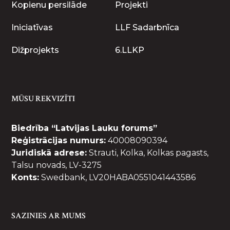
Kopienu persilāde
Projekti
Iniciatīvas
LLF Sadarbnīca
Dižprojekts
6.LLKP
MŪSU REKVIZĪTI
Biedrība “Latvijas Lauku forums”
Reģistrācijas numurs:
40008090394
Juridiskā adrese:
Strauti, Kolka, Kolkas pagasts,
Talsu novads, LV-3275
Konts:
Swedbank, LV20HABA0551041443586
SAZINIES AR MUMS