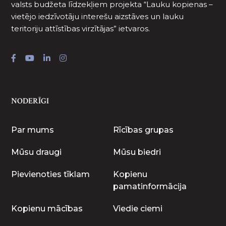
valsts budžeta līdzekļiem projekta “Lauku kopienas –
vietējo iedzīvotāju interešu aizstāves un lauku
teritoriju attīstības virzītājas” ietvaros.
NODERĪGI
Par mums
Rīcības grupas
Mūsu draugi
Mūsu biedri
Pievienoties tīklam
Kopienu
pamatinformācija
Kopienu mācības
Viedie ciemi