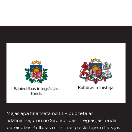
Mājaslapa finansēta no LLF budžeta ar
līdzfinansējumu no Sabiedrības integrācijas fonda,
pateicoties Kultūras ministrijas piešķirtajiem Latvijas