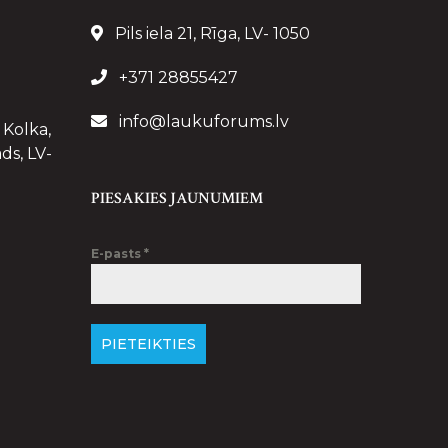
Pils iela 21, Rīga, LV- 1050
+371 28855427
info@laukuforums.lv
 Kolka,
ds, LV-
PIESAKIES JAUNUMIEM
E-pasts
*
PIETEIKTIES