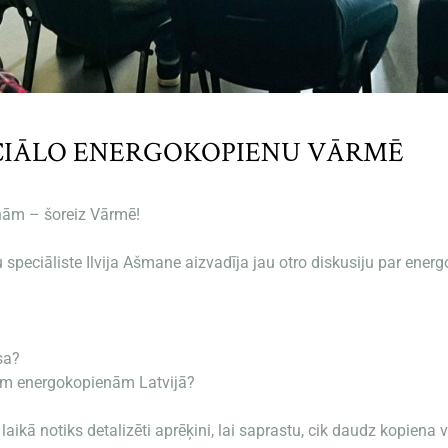
CIĀLO ENERGOKOPIENU VĀRMĒ
nām – šoreiz Vārmē!
speciāliste Ilvija Ašmane aizvadīja jau otro diskusiju par ene
sa?
jām energokopienām Latvijā?
aikā notiks detalizēti aprēķini, lai saprastu, cik daudz kopiena 