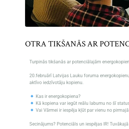
OTRA TIKŠANĀS AR POTEN
Turpinās tikšanās ar potenciālajām energokopie
20.februārī Latvijas Lauku foruma energokopienu 
aktīvo iedzīvotāju kopienu.
Kas ir energokopiena?
Kā kopiena var iegūt reālu labumu no šī statu
Vai Vārmei ir iespēja kļūt par vienu no pirma
Secinājums? Potenciāls un iespējas IR! Tuvākajā l