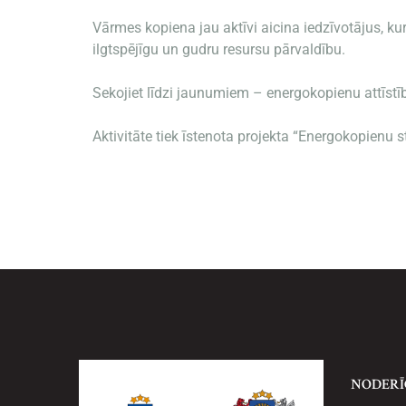
Vārmes kopiena jau aktīvi aicina iedzīvotājus, kur
ilgtspējīgu un gudru resursu pārvaldību.
Sekojiet līdzi jaunumiem – energokopienu attīstīb
Aktivitāte tiek īstenota projekta “Energokopienu s
NODERĪ