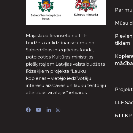
Par m
Mūsu d
Mājaslapa finansēta no LLF
Pievien
budžeta ar līdzfinansējumu no
tīklam
Sabiedrības integrācijas fonda,
Kopien
pateicoties Kultūras ministrijas
mācība
piešķirtajiem Latvijas valsts budžeta
līdzekļiem projekta “Lauku
kopienas – vietējo iedzīvotāju
interešu aizstāves un lauku teritoriju
Projekt
attīstības virzītājas” ietvaros.
LLF Sa
6.LLKP