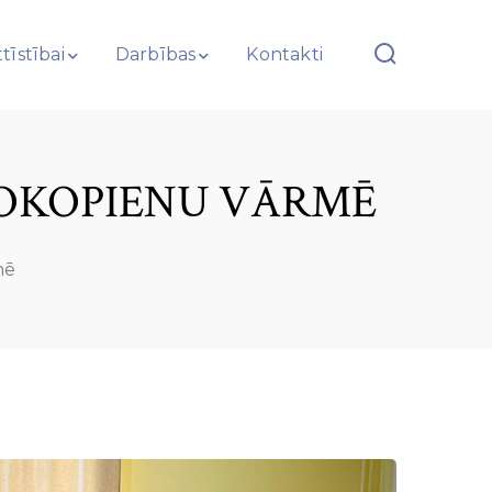
tīstībai
Darbības
Kontakti
GOKOPIENU VĀRMĒ
mē