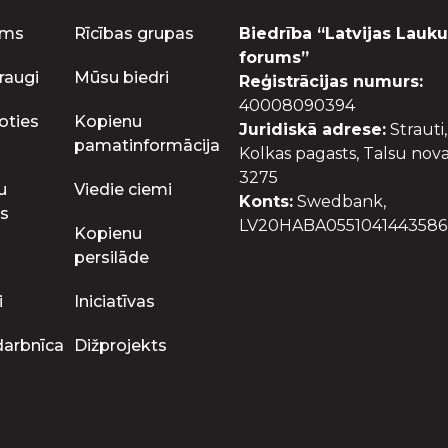
ums
Rīcības grupas
Biedrība “Latvijas Lauku
forums”
raugi
Mūsu biedri
Reģistrācijas numurs:
40008090394
oties
Kopienu
Juridiskā adrese:
Strauti,
pamatinformācija
Kolkas pagasts, Talsu nova
3275
u
Viedie ciemi
Konts:
Swedbank,
s
LV20HABA0551041443586
Kopienu
persilāde
i
Iniciatīvas
darbnīca
Dižprojekts