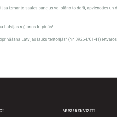
i jau izmanto saules paneļus vai plāno to darīt, apvienoties un d
a Latvijas reģionos turpinās!
tiprināšana Latvijas lauku teritorijās” (Nr. 39264/01-41) ietvaro
GI
MŪSU REKVIZĪTI