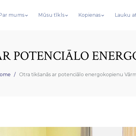
Par mums
Mūsu tīkls
Kopienas
Lauku at
AR POTENCIĀLO ENER
ome
Otra tikšanās ar potenciālo energokopienu Vār