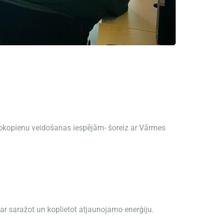
rgokopienu veidošanas iespējām- šoreiz ar Vārmes
var saražot un koplietot atjaunojamo enerģiju.