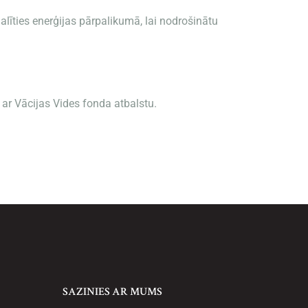
alīties enerģijas pārpalikumā, lai nodrošinātu
s ar Vācijas Vides fonda atbalstu.
SAZINIES AR MUMS