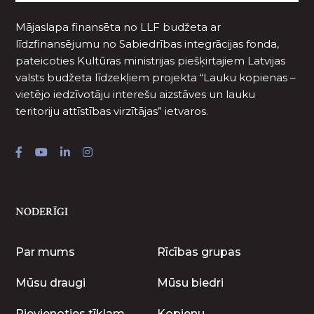
Mājaslapa finansēta no LLF budžeta ar
līdzfinansējumu no Sabiedrības integrācijas fonda,
pateicoties Kultūras ministrijas piešķirtajiem Latvijas
valsts budžeta līdzekļiem projekta “Lauku kopienas –
vietējo iedzīvotāju interešu aizstāves un lauku
teritoriju attīstības virzītājas” ietvaros.
NODERĪGI
Par mums
Rīcības grupas
Mūsu draugi
Mūsu biedri
Pievienoties tīklam
Kopienu