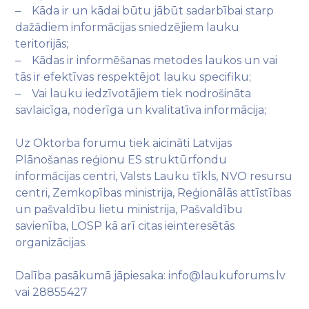
– Kāda ir un kādai būtu jābūt sadarbībai starp
dažādiem informācijas sniedzējiem lauku
teritorijās;
– Kādas ir informēšanas metodes laukos un vai
tās ir efektīvas respektējot lauku specifiku;
– Vai lauku iedzīvotājiem tiek nodrošināta
savlaicīga, noderīga un kvalitatīva informācija;
Uz Oktorba forumu tiek aicināti Latvijas
Plānošanas reģionu ES struktūrfondu
informācijas centri, Valsts Lauku tīkls, NVO resursu
centri, Zemkopības ministrija, Reģionālās attīstības
un pašvaldību lietu ministrija, Pašvaldību
savienība, LOSP kā arī citas ieinteresētās
organizācijas.
Dalība pasākumā jāpiesaka: info@laukuforums.lv
vai 28855427