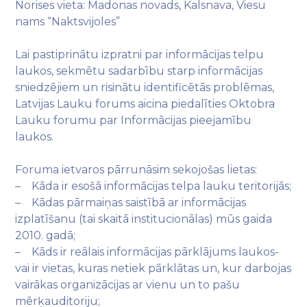
Norises vieta: Madonas novads, Kalsnava, Viesu
nams “Naktsvijoles”
Lai pastiprinātu izpratni par informācijas telpu
laukos, sekmētu sadarbību starp informācijas
sniedzējiem un risinātu identificētās problēmas,
Latvijas Lauku forums aicina piedalīties Oktobra
Lauku forumu par Informācijas pieejamību
laukos.
Foruma ietvaros pārrunāsim sekojošas lietas:
– Kāda ir esošā informācijas telpa lauku teritorijās;
– Kādas pārmaiņas saistībā ar informācijas
izplatīšanu (tai skaitā institucionālas) mūs gaida
2010. gadā;
– Kāds ir reālais informācijas pārklājums laukos-
vai ir vietas, kuras netiek pārklātas un, kur darbojas
vairākas organizācijas ar vienu un to pašu
mērķauditoriju;