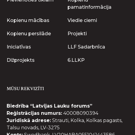
pamatinformācija
Kopienu mācības
Viedie ciemi
Kopienu persilāde
Projekti
Iniciatīvas
LLF Sadarbnīca
Dižprojekts
6.LLKP
MŪSU REKVIZĪTI
Biedrība “Latvijas Lauku forums”
Reģistrācijas numurs:
40008090394
Juridiskā adrese:
Strauti, Kolka, Kolkas pagasts,
Talsu novads, LV-3275
Konts:
Swedbank, LV20HABA0551041443586