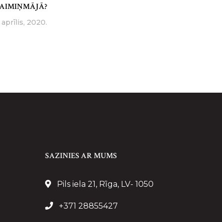
AIMIŅMĀJĀ?
 aprīlis, 2020.
SAZINIES AR MUMS
Pils iela 21, Rīga, LV- 1050
+371 28855427