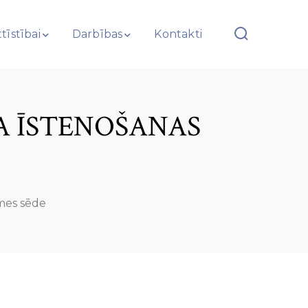
tīstībai
Darbības
Kontakti
 ĪSTENOŠANAS
mes sēde