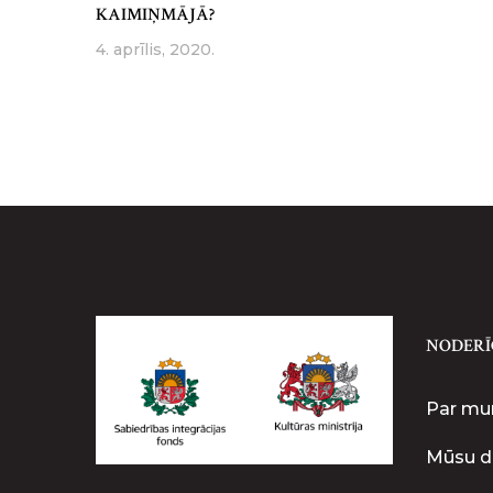
KAIMIŅMĀJĀ?
4. aprīlis, 2020.
NODERĪ
Par m
Mūsu d