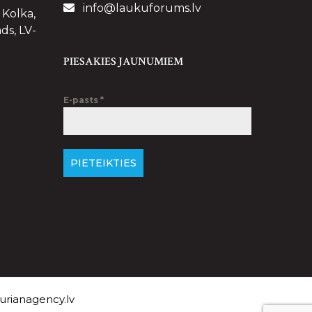
info@laukuforums.lv
 Kolka,
ds, LV-
PIESAKIES JAUNUMIEM
E-pasts
*
PIETEIKTIES
rianagency.lv