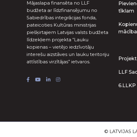
Mājaslapa finansēta no LLF
Pievien
budžeta ar līdzfinansējumu no
tīklam
Sabiedrības integrācijas fonda,
Kopien
pateicoties Kultūras ministrijas
mācība
piešķirtajiem Latvijas valsts budžeta
līdzekļiem projekta “Lauku
kopienas – vietējo iedzīvotāju
interešu aizstāves un lauku teritoriju
Projekt
attīstības virzītājas” ietvaros.
LLF Sa
6.LLKP
© LATVIJAS LA