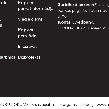
oties
Kopienu
Juridiskā adrese:
Strauti,
pamatinformācija
Kolkas pagasts, Talsu nova
3275
u
Viedie ciemi
Konts:
Swedbank,
s
LV20HABA0551041443586
Kopienu
persilāde
i
Iniciatīvas
darbnīca
Dižprojekts
UKU FORUMS - Visas tiesības aizsargātas. Izstrādāja
www.au