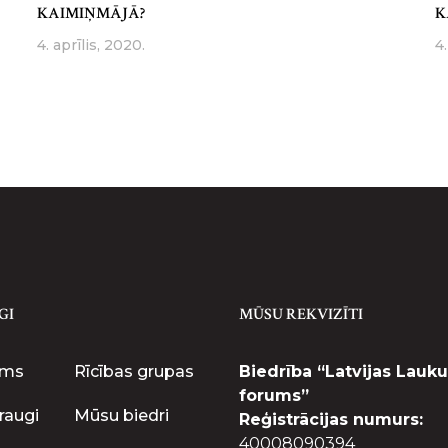
KAIMIŅMĀJĀ?
K
4. aprīlis, 2020.
4.
GI
MŪSU REKVIZĪTI
ums
Rīcības grupas
Biedrība “Latvijas Lauku
forums”
raugi
Mūsu biedri
Reģistrācijas numurs:
40008090394