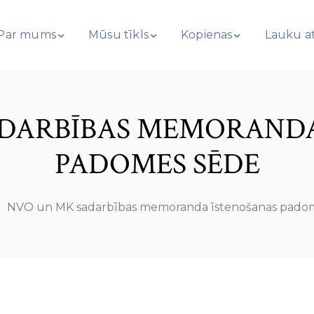
Par mums
Mūsu tīkls
Kopienas
Lauku at
ADARBĪBAS MEMORANDA
PADOMES SĒDE
NVO un MK sadarbības memoranda īstenošanas pado