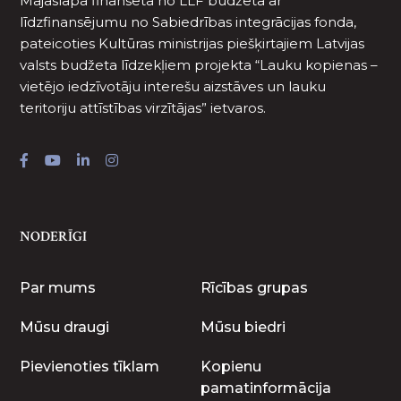
Mājaslapa finansēta no LLF budžeta ar
līdzfinansējumu no Sabiedrības integrācijas fonda,
pateicoties Kultūras ministrijas piešķirtajiem Latvijas
valsts budžeta līdzekļiem projekta “Lauku kopienas –
vietējo iedzīvotāju interešu aizstāves un lauku
teritoriju attīstības virzītājas” ietvaros.
NODERĪGI
Par mums
Rīcības grupas
Mūsu draugi
Mūsu biedri
Pievienoties tīklam
Kopienu
pamatinformācija