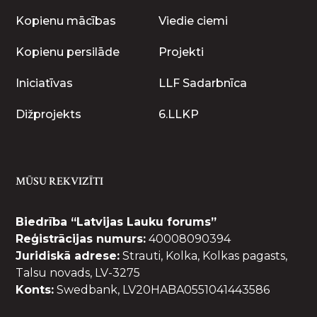
Kopienu mācības
Viedie ciemi
Kopienu persilāde
Projekti
Iniciatīvas
LLF Sadarbnīca
Dižprojekts
6.LLKP
MŪSU REKVIZĪTI
Biedrība “Latvijas Lauku forums”
Reģistrācijas numurs:
40008090394
Juridiskā adrese:
Strauti, Kolka, Kolkas pagasts,
Talsu novads, LV-3275
Konts:
Swedbank, LV20HABA0551041443586