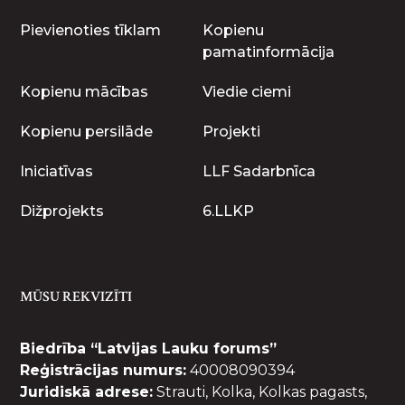
Pievienoties tīklam
Kopienu
pamatinformācija
Kopienu mācības
Viedie ciemi
Kopienu persilāde
Projekti
Iniciatīvas
LLF Sadarbnīca
Dižprojekts
6.LLKP
MŪSU REKVIZĪTI
Biedrība “Latvijas Lauku forums”
Reģistrācijas numurs:
40008090394
Juridiskā adrese:
Strauti, Kolka, Kolkas pagasts,