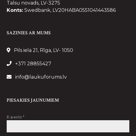
Talsu novads, LV-3275
Konts:
Swedbank, LV20HABA0551041443586
SAZINIES AR MUMS
Pils iela 21, Rīga, LV- 1050
+371 28855427
info@laukuforums.lv
PIESAKIES JAUNUMIEM
E-pasts
*