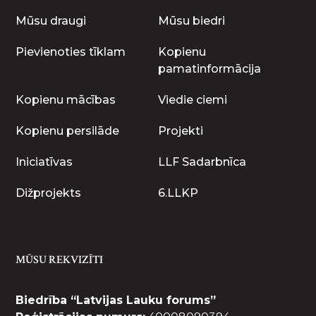
Mūsu draugi
Mūsu biedri
Pievienoties tīklam
Kopienu
pamatinformācija
Kopienu mācības
Viedie ciemi
Kopienu persilāde
Projekti
Iniciatīvas
LLF Sadarbnīca
Dižprojekts
6.LLKP
MŪSU REKVIZĪTI
Biedrība “Latvijas Lauku forums”