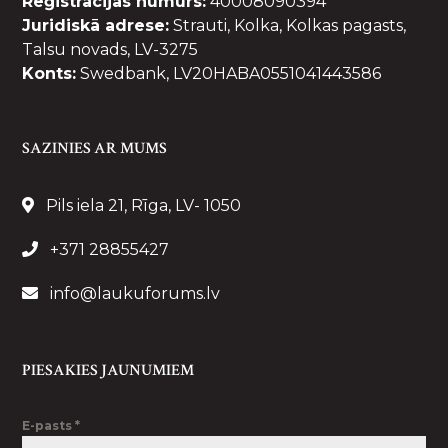
Reģistrācijas numurs:
40008090394
Juridiskā adrese:
Strauti, Kolka, Kolkas pagasts,
Talsu novads, LV-3275
Konts:
Swedbank, LV20HABA0551041443586
SAZINIES AR MUMS
Pils iela 21, Rīga, LV- 1050
+371 28855427
info@laukuforums.lv
PIESAKIES JAUNUMIEM
E-pasts
*