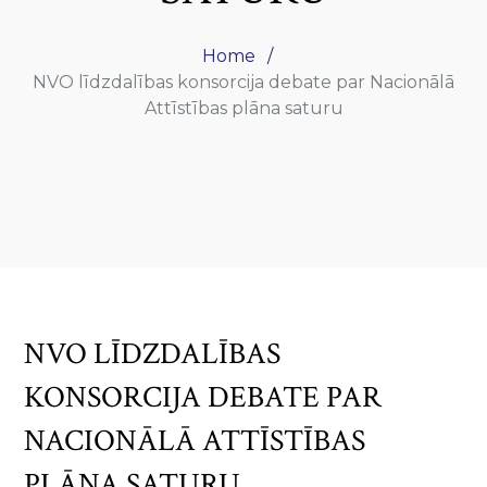
Home
NVO līdzdalības konsorcija debate par Nacionālā
Attīstības plāna saturu
NVO LĪDZDALĪBAS
KONSORCIJA DEBATE PAR
NACIONĀLĀ ATTĪSTĪBAS
PLĀNA SATURU