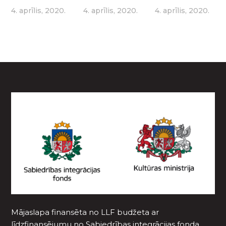
4. aprīlis, 2020.
4. aprīlis, 2020.
4. aprīlis, 2020.
Mājaslapa finansēta no LLF budžeta ar
līdzfinansējumu no Sabiedrības integrācijas fonda,