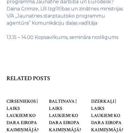
programma Jaunatne darbībā un Eurodesk?
Daina Grimze, LR Izglītības un zinātnes ministrijas
V/A „Jaunatnes starptautisko programmu
aģentūra” Komunikāciju daļas vadītāja
13.15 – 14.00 Kopsavilkums, semināra noslēgums
RELATED POSTS
CIRSENIEKOS |
BALTINAVA |
DZERKAĻI |
LAIKS
LAIKS
LAIKS
LAUKIEM! KO
LAUKIEM! KO
LAUKIEM! KO
DARA EIROPA
DARA EIROPA
DARA EIROPA
KAIMIŅMĀJĀ?
KAIMIŅMĀJĀ?
KAIMIŅMĀJĀ?