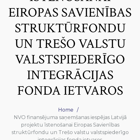
EIROPAS SAVIENĪBAS
STRUKTŪRFONDU
UN TREŠO VALSTU
VALSTSPIEDERĪGO
INTEGRĀCIJAS
FONDA IETVAROS
Home
NVO finansējuma saņemšanas iespējas Latvijā
projektu īstenošanai Eiropas Savienības
struktūrfondu un Trešo valstu valstspiederīgo
integrācijas fonda ietvaros