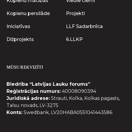
Kopienu mācības
Viedie ciemi
Kopienu persilāde
Projekti
Iniciatīvas
LLF Sadarbnīca
Dižprojekts
6.LLKP
MŪSU REKVIZĪTI
Biedrība “Latvijas Lauku forums”
Reģistrācijas numurs:
40008090394
Juridiskā adrese:
Strauti, Kolka, Kolkas pagasts,
Talsu novads, LV-3275
Konts:
Swedbank, LV20HABA0551041443586