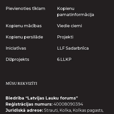
Pievienoties tīklam
Kopienu
pamatinformācija
Kopienu mācības
Viedie ciemi
Kopienu persilāde
Projekti
Iniciatīvas
LLF Sadarbnīca
Dižprojekts
6.LLKP
MŪSU REKVIZĪTI
Biedrība “Latvijas Lauku forums”
Reģistrācijas numurs:
40008090394
Juridiskā adrese:
Strauti, Kolka, Kolkas pagasts,