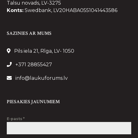
Talsu novads, LV-3275
Konts:
Swedbank, LV20HABA0551041443586
SAZINIES AR MUMS
Pils iela 21, Rīga, LV- 1050
+371 28855427
info@laukuforums.lv
PIESAKIES JAUNUMIEM
E-pasts
*