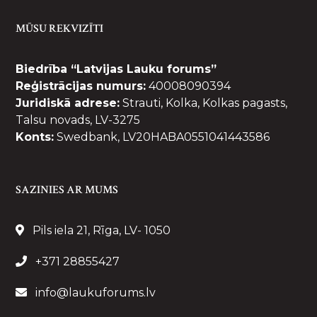
MŪSU REKVIZĪTI
Biedrība “Latvijas Lauku forums”
Reģistrācijas numurs:
40008090394
Juridiskā adrese:
Strauti, Kolka, Kolkas pagasts,
Talsu novads, LV-3275
Konts:
Swedbank, LV20HABA0551041443586
SAZINIES AR MUMS
Pils iela 21, Rīga, LV- 1050
+371 28855427
info@laukuforums.lv