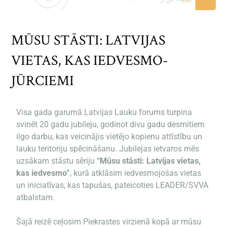
MŪSU STĀSTI: LATVIJAS
VIETAS, KAS IEDVESMO-
JŪRCIEMI
Visa gada garumā
Latvijas Lauku forums
turpina
svinēt 20 gadu jubileju, godinot divu gadu desmitiem
ilgo darbu, kas veicinājis vietējo kopienu attīstību un
lauku teritoriju spēcināšanu. Jubilejas ietvaros mēs
uzsākam stāstu sēriju
“Mūsu stāsti: Latvijas vietas,
kas iedvesmo”
, kurā atklāsim iedvesmojošas vietas
un iniciatīvas, kas tapušas, pateicoties LEADER/SVVA
atbalstam.
Šajā reizē ceļosim Piekrastes virzienā kopā ar mūsu