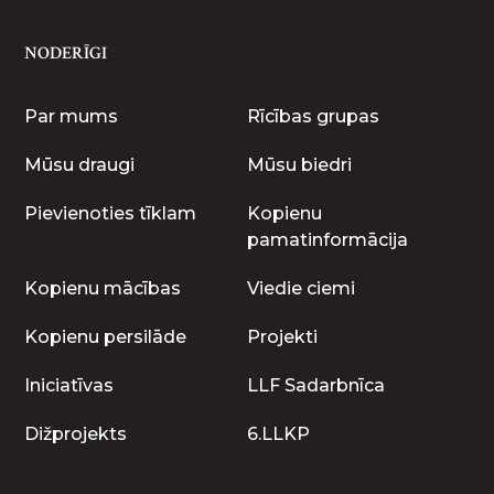
NODERĪGI
Par mums
Rīcības grupas
Mūsu draugi
Mūsu biedri
Pievienoties tīklam
Kopienu
pamatinformācija
Kopienu mācības
Viedie ciemi
Kopienu persilāde
Projekti
Iniciatīvas
LLF Sadarbnīca
Dižprojekts
6.LLKP