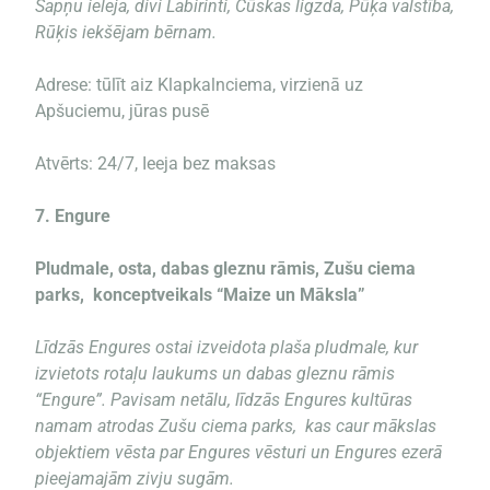
Sapņu ieleja, divi Labirinti, Čūskas ligzda, Pūķa valstība,
Rūķis iekšējam bērnam.
Adrese: tūlīt aiz Klapkalnciema, virzienā uz
Apšuciemu, jūras pusē
Atvērts: 24/7, Ieeja bez maksas
7.
Engure
Pludmale, osta, dabas gleznu rāmis, Zušu ciema
parks, konceptveikals “Maize un Māksla”
Līdzās Engures ostai izveidota plaša pludmale, kur
izvietots rotaļu laukums un dabas gleznu rāmis
“Engure”. Pavisam netālu, līdzās Engures kultūras
namam atrodas Zušu ciema parks, kas caur mākslas
objektiem vēsta par Engures vēsturi un Engures ezerā
pieejamajām zivju sugām.