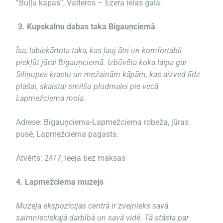
“Buļļu kāpas”, Valteros – Ezera ielas galā.
3.
Kupskalnu dabas taka Bigauņciemā
Īsa, labiekārtota taka, kas ļauj ātri un komfortabli
piekļūt jūrai Bigauņciemā. Izbūvēta koka laipa gar
Siliņupes krastu un mežainām kāpām, kas aizved līdz
plašai, skaistai smilšu pludmalei pie vecā
Lapmežciema mola.
Adrese: Bigauņciema-Lapmežciema robeža, jūras
pusē, Lapmežciema pagasts.
Atvērts: 24/7, Ieeja bez maksas
4.
Lapmežciema muzejs
Muzeja ekspozīcijas centrā ir zvejnieks savā
saimnieciskajā darbībā un savā vidē. Tā stāsta par