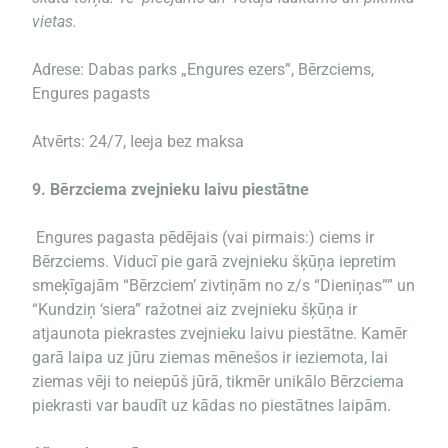
vietas.
Adrese: Dabas parks „Engures ezers”, Bērzciems,
Engures pagasts
Atvērts: 24/7, Ieeja bez maksa
9.
Bērzciema zvejnieku laivu piestātne
Engures pagasta pēdējais (vai pirmais:) ciems ir
Bērzciems. Viducī pie garā zvejnieku šķūņa iepretim
smeķīgajām “Bērzciem’ zivtiņām no z/s “Dieniņas”” un
“Kundziņ ‘siera” ražotnei aiz zvejnieku šķūņa ir
atjaunota piekrastes zvejnieku laivu piestātne. Kamēr
garā laipa uz jūru ziemas mēnešos ir ieziemota, lai
ziemas vēji to neiepūš jūrā, tikmēr unikālo Bērzciema
piekrasti var baudīt uz kādas no piestātnes laipām.