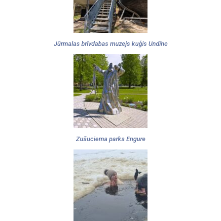
Jūrmalas brīvdabas muzejs kuģis Undīne
Zušuciema parks Engure