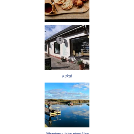
Kukul
Bērzciema laivu piestātne