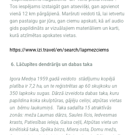
Tos iespējams izstaigāt gan atsevišķi, gan apvienot
vienā 12 km pārgājienā. Maršruti veidoti tā, lai ietvertu
gan pastaigu gar jūru, gan ciemu apskati, kā arī audio
gids papildināts ar vizuālajiem materiāliem un karti,
kurā atzīmētas apskates vietas.
https://www.izi.travel/en/search/lapmezciems
6.
Lāčupītes dendrārijs un dabas taka
Igora Medņa 1959.gadā veidoto stādījumu kopējā
platība ir 7,2 ha, un te reģistrētas ap 60 skujkoku un
350 lapkoku sugas. Dārzā izveidota dabas taka, kuru
papildina koka skulptūras, gājēju celiņi, atpūtas vietas
un bērnu laukumiņš. Taka sadalīta 15 atraktīvās
zonās: meža Laumas dārzs, Saules līcis, Iedvesmas
krasts, Patiesības ieleja, Gaisa ceļš, Atpūtas vieta un
kinētiskā taka, Spēka birzs, Miera osta, Domu mežs,