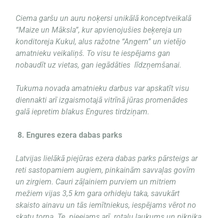
Ciema garšu un auru noķersi unikālā konceptveikalā
“Maize un Māksla”, kur apvienojušies beķereja un
konditoreja Kukul, alus ražotne “Angern” un vietējo
amatnieku veikaliņš. To visu te iespējams gan
nobaudīt uz vietas, gan iegādāties līdzņemšanai.
Tukuma novada amatnieku darbus var apskatīt visu
diennakti arī izgaismotajā vitrīnā jūras promenādes
galā iepretim blakus Engures tirdziņam.
8.
Engures ezera dabas parks
Latvijas lielākā piejūras ezera dabas parks pārsteigs ar
reti sastopamiem augiem, pinkainām savvaļas govīm
un zirgiem. Cauri zāļainiem purviem un mitriem
mežiem vijas 3,5 km gara orhideju taka, savukārt
skaisto ainavu un tās iemītniekus, iespējams vērot no
skatu torņa. Te pieejams arī rotaļu laukums un piknika