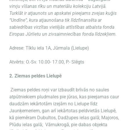
virvju vīšanas rīku un materiālu kolekciju Latvijā.
Turklāt ir atjaunots un apskatei pieejams zvejas kuģis
“Undīne”, kura atjaunošana tik līdzfinansēta ar
sabiedrības virzītas vietējās attīstības atbalsta fonda
Eiropas Jūrlietu un zivsaimniecības fonda līdzekļiem.
Adrese: Tīklu iela 1A, Jūrmala (Lielupe)
Atvērts: O.-Sv. 10.00- 17.00, P.- Slēgts
2. Ziemas peldes Lielupē
Ziemas peldes roņi var izbaudīt brīvās no saules
atpūtniekiem pludmales pie jūras, kas pieejamas caur
daudzām iekārtotām izejām no Lielupe līdz
Jaunķemeriem, gan arī iekārtotas peldvietās Lielupē,
kā piemēram Dubultos, Dadžupes ielas galā; Majoros,
Plūdu ielas galā; Vārnukrogā, pie dabas objekta