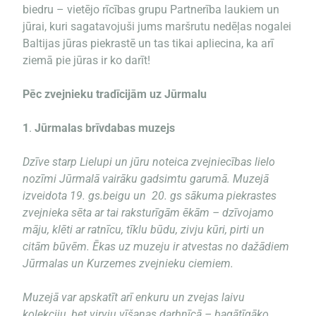
biedru – vietējo rīcības grupu
Partnerība laukiem un
jūrai
, kuri sagatavojuši jums maršrutu nedēļas nogalei
Baltijas jūras piekrastē un tas tikai apliecina, ka arī
ziemā pie jūras ir ko darīt!
Pēc zvejnieku tradīcijām uz Jūrmalu
1
.
Jūrmalas brīvdabas muzejs
Dzīve starp Lielupi un jūru noteica zvejniecības lielo
nozīmi Jūrmalā vairāku gadsimtu garumā. Muzejā
izveidota 19. gs.beigu un 20. gs sākuma piekrastes
zvejnieka sēta ar tai raksturīgām ēkām – dzīvojamo
māju, klēti ar ratnīcu, tīklu būdu, zivju kūri, pirti un
citām būvēm. Ēkas uz muzeju ir atvestas no dažādiem
Jūrmalas un Kurzemes zvejnieku ciemiem.
Muzejā var apskatīt arī enkuru un zvejas laivu
kolekciju, bet virvju vīšanas darbnīcā – bagātīgāko