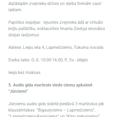
dažādajām zvejnieka dzīves un darba formām cauri
laikiem.
Papildus iespējas: iejusties zvejnieka ādā ar virtuālo
briļļu palīdzību, noklausīties Imanta Ziedoja ierunātus
dzejas lasījumus.
Adrese: Liepu iela 4, Lapmežciems, Tukuma novads
Darba laiks: O.-S. 10:00-16:00, P., Sv.- slēgts
Ieeja bez maksas.
5.
Audio gida maršruts viedo ciemu apkaimē
“Jūrciemi”
Jūrciemu audio gids šobrīd piedāvā 3 maršrutus jeb
klausāmtakas: “Bigauņciems – Lapmežciems”,
“Lapmežciems-Ragaciems” un “Kino pieturvietas”.