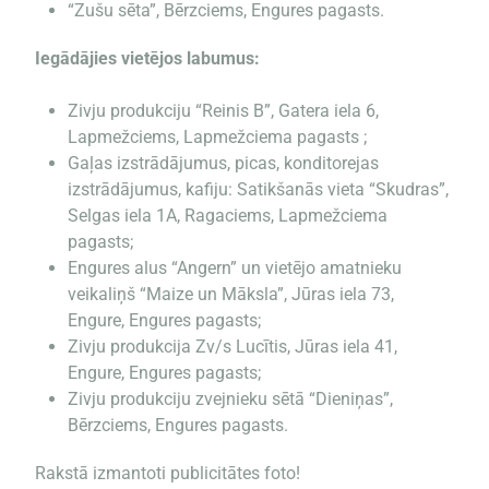
“Zušu sēta”, Bērzciems, Engures pagasts.
Iegādājies vietējos labumus:
Zivju produkciju “Reinis B”, Gatera iela 6,
Lapmežciems, Lapmežciema pagasts ;
Gaļas izstrādājumus, picas, konditorejas
izstrādājumus, kafiju: Satikšanās vieta “Skudras”,
Selgas iela 1A, Ragaciems, Lapmežciema
pagasts;
Engures alus “Angern” un vietējo amatnieku
veikaliņš “Maize un Māksla”, Jūras iela 73,
Engure, Engures pagasts;
Zivju produkcija Zv/s Lucītis, Jūras iela 41,
Engure, Engures pagasts;
Zivju produkciju zvejnieku sētā “Dieniņas”,
Bērzciems, Engures pagasts.
Rakstā izmantoti publicitātes foto!