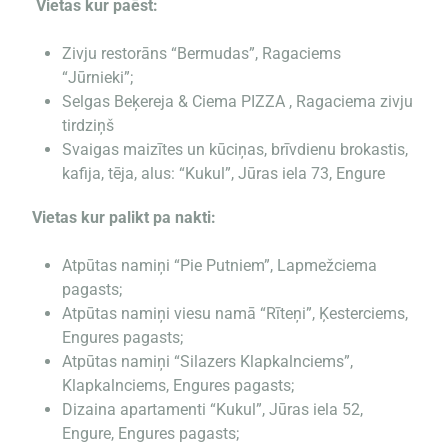
Vietas kur paēst:
Zivju restorāns “Bermudas”, Ragaciems
“Jūrnieki”;
Selgas Beķereja & Ciema PIZZA , Ragaciema zivju
tirdziņš
Svaigas maizītes un kūciņas, brīvdienu brokastis,
kafija, tēja, alus: “Kukul”, Jūras iela 73, Engure
Vietas kur palikt pa nakti:
Atpūtas namiņi “Pie Putniem”, Lapmežciema
pagasts;
Atpūtas namiņi viesu namā “Rīteņi”, Ķesterciems,
Engures pagasts;
Atpūtas namiņi “Silazers Klapkalnciems”,
Klapkalnciems, Engures pagasts;
Dizaina apartamenti “Kukul”, Jūras iela 52,
Engure, Engures pagasts;