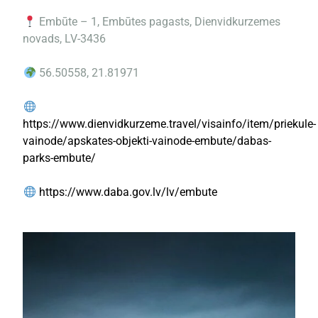
Embūte – 1, Embūtes pagasts, Dienvidkurzemes
novads, LV-3436
56.50558, 21.81971
https://www.dienvidkurzeme.travel/visainfo/item/priekule-
vainode/apskates-objekti-vainode-embute/dabas-
parks-embute/
https://www.daba.gov.lv/lv/embute