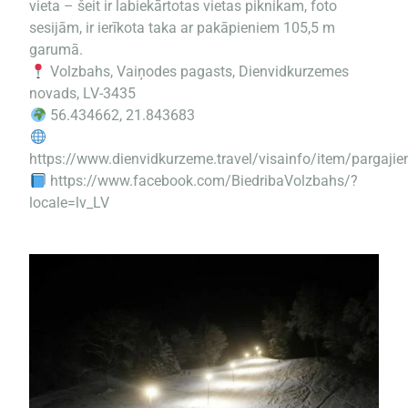
vieta – šeit ir labiekārtotas vietas piknikam, foto
sesijām, ir ierīkota taka ar pakāpieniem 105,5 m
garumā.
Volzbahs, Vaiņodes pagasts, Dienvidkurzemes
novads, LV-3435
56.434662, 21.843683
https://www.dienvidkurzeme.travel/visainfo/item/pargajie
https://www.facebook.com/BiedribaVolzbahs/?
locale=lv_LV