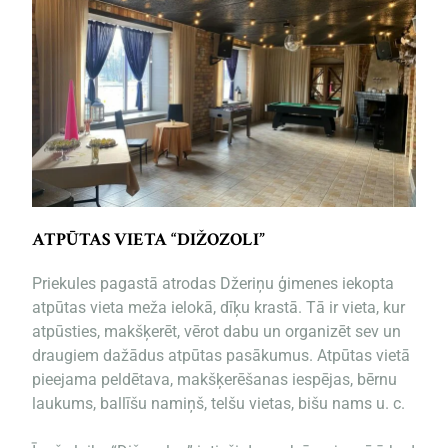
ATPŪTAS VIETA “DIŽOZOLI”
Priekules pagastā atrodas Džeriņu ģimenes iekopta
atpūtas vieta meža ielokā, dīķu krastā. Tā ir vieta, kur
atpūsties, makšķerēt, vērot dabu un organizēt sev un
draugiem dažādus atpūtas pasākumus. Atpūtas vietā
pieejama peldētava, makšķerēšanas iespējas, bērnu
laukums, ballīšu namiņš, telšu vietas, bišu nams u. c.