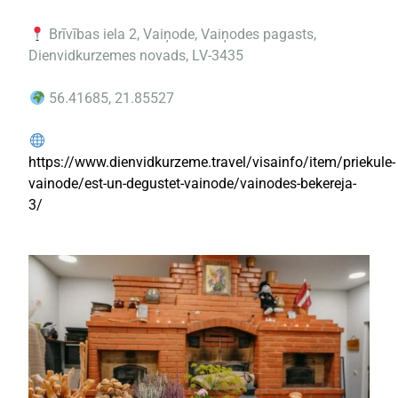
Brīvības iela 2, Vaiņode, Vaiņodes pagasts,
Dienvidkurzemes novads, LV-3435
56.41685, 21.85527
https://www.dienvidkurzeme.travel/visainfo/item/priekule-
vainode/est-un-degustet-vainode/vainodes-bekereja-
3/