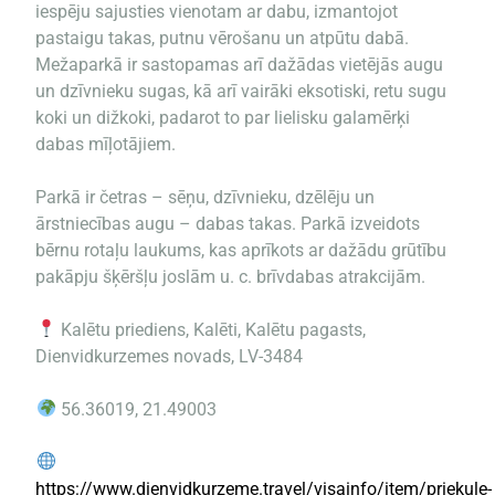
iespēju sajusties vienotam ar dabu, izmantojot
pastaigu takas, putnu vērošanu un atpūtu dabā.
Mežaparkā ir sastopamas arī dažādas vietējās augu
un dzīvnieku sugas, kā arī vairāki eksotiski, retu sugu
koki un dižkoki, padarot to par lielisku galamērķi
dabas mīļotājiem.
Parkā ir četras – sēņu, dzīvnieku, dzēlēju un
ārstniecības augu – dabas takas. Parkā izveidots
bērnu rotaļu laukums, kas aprīkots ar dažādu grūtību
pakāpju šķēršļu joslām u. c. brīvdabas atrakcijām.
Kalētu priediens, Kalēti, Kalētu pagasts,
Dienvidkurzemes novads, LV-3484
56.36019, 21.49003
https://www.dienvidkurzeme.travel/visainfo/item/priekule-