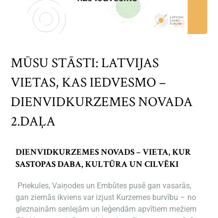
MŪSU STĀSTI: LATVIJAS
VIETAS, KAS IEDVESMO –
DIENVIDKURZEMES NOVADA
2.DAĻA
DIENVIDKURZEMES NOVADS – VIETA, KUR
SASTOPAS DABA, KULTŪRA UN CILVĒKI
Priekules, Vaiņodes un Embūtes pusē gan vasarās,
gan ziemās ikviens var izjust Kurzemes burvību – no
gleznainām senlejām un leģendām apvītiem mežiem