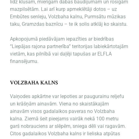
līdz klusam, mierīgam dabas baudījumam un rosīgām
mazpilsētām. Lai arī kurp apmeklētāji dotos – uz
Embūtes senleju, Volzbaha kalnu, Purmsātu mūzikas
taku, Gramzdas baznīcu – te ik solis atklāj ko skaistu.
Apkopojumā piedāvājam iepazīties ar biedrības
“Liepājas rajona partnerība” teritorijas labiekārtotajām
vietām, kas pilnībā vai daļēji tapušas ar ELFLA
finansējumu.
VOLZBAHA KALNS
Vaiņodes apkārtne var lepoties ar paugurainu reljefu
un krāšņām ainavām. Viena no skaistākajām
ainavām visos gadalaikos paveras no Volzbaha
kalna. Ziemā šeit pieejams vairāk nekā 100 metru
garš nobrauciens ar slēpēm, sniega dēli vai ragavām.
Citos gadalaikos Volzbaha kalns ir lieliska atpūtas