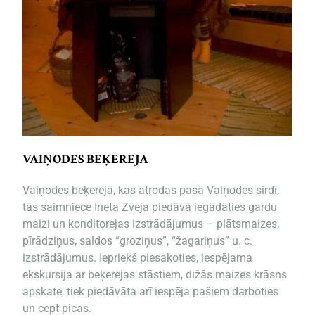
VAIŅODES BEĶEREJA
Vaiņodes beķerejā, kas atrodas pašā Vaiņodes sirdī,
tās saimniece Ineta Zveja piedāvā iegādāties gardu
maizi un konditorejas izstrādājumus – plātsmaizes,
pīrādziņus, saldos “groziņus”, “žagariņus” u. c.
izstrādājumus. Iepriekš piesakoties, iespējama
ekskursija ar beķerejas stāstiem, dižās maizes krāsns
apskate, tiek piedāvāta arī iespēja pašiem darboties
un cept picas.