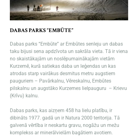
DABAS PARKS “EMBŪTE”
Dabas parks “Embūte” ar Embūtes senleju un dabas
taku bijusi sena apdzīvota un sakrāla vieta. Tā ir viena
no skaistākajām un noslēpumainākajām vietām
Kurzemē, kurā satiekas daba un leģendas un kas
atrodas starp vairākus desmitus metru augstiem
pauguriem – Pavārkalnu, Vēreskalnu, Embūtes
pilskalnu un augstāko Kurzemes lielpauguru – Krievu
(Krīvu) kalnu.
Dabas parks, kas aizņem 458 ha lielu platību, ir
dibināts 1977. gadā un ir Natura 2000 teritorija. Tā
galvenā vērtība ir neskartu gravu, nogāžu un mežu
komplekss ar minerālvielām bagātiem avotiem.