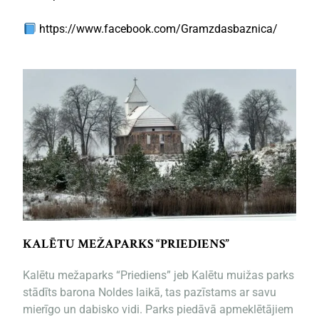
https://www.facebook.com/Gramzdasbaznica/
KALĒTU MEŽAPARKS “PRIEDIENS”
Kalētu mežaparks “Priediens” jeb Kalētu muižas parks
stādīts barona Noldes laikā, tas pazīstams ar savu
mierīgo un dabisko vidi. Parks piedāvā apmeklētājiem