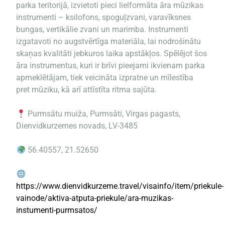
parka teritorijā, izvietoti pieci lielformāta āra mūzikas
instrumenti – ksilofons, spoguļzvani, varavīksnes
bungas, vertikālie zvani un marimba. Instrumenti
izgatavoti no augstvērtīga materiāla, lai nodrošinātu
skaņas kvalitāti jebkuros laika apstākļos. Spēlējot šos
āra instrumentus, kuri ir brīvi pieejami ikvienam parka
apmeklētājam, tiek veicināta izpratne un mīlestība
pret mūziku, kā arī attīstīta ritma sajūta.
Purmsātu muiža, Purmsāti, Virgas pagasts,
Dienvidkurzemes novads, LV-3485
56.40557, 21.52650
https://www.dienvidkurzeme.travel/visainfo/item/priekule-
vainode/aktiva-atputa-priekule/ara-muzikas-
instumenti-purmsatos/