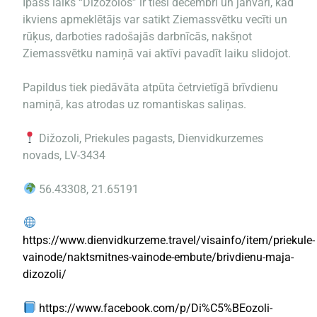
Īpašs laiks “Dižozolos” ir tieši decembrī un janvārī, kad
ikviens apmeklētājs var satikt Ziemassvētku vecīti un
rūķus, darboties radošajās darbnīcās, nakšņot
Ziemassvētku namiņā vai aktīvi pavadīt laiku slidojot.
Papildus tiek piedāvāta atpūta četrvietīgā brīvdienu
namiņā, kas atrodas uz romantiskas saliņas.
Dižozoli, Priekules pagasts, Dienvidkurzemes
novads, LV-3434
56.43308, 21.65191
https://www.dienvidkurzeme.travel/visainfo/item/priekule-
vainode/naktsmitnes-vainode-embute/brivdienu-maja-
dizozoli/
https://www.facebook.com/p/Di%C5%BEozoli-