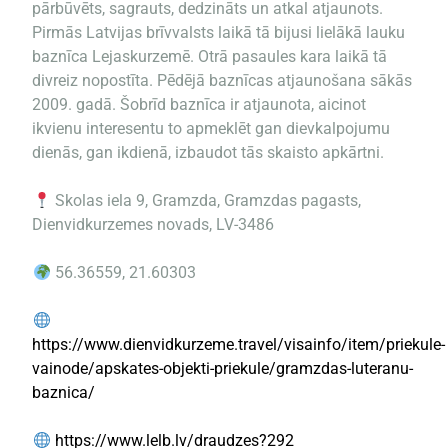
pārbūvēts, sagrauts, dedzināts un atkal atjaunots.
Pirmās Latvijas brīvvalsts laikā tā bijusi lielākā lauku
baznīca Lejaskurzemē. Otrā pasaules kara laikā tā
divreiz nopostīta. Pēdējā baznīcas atjaunošana sākās
2009. gadā. Šobrīd baznīca ir atjaunota, aicinot
ikvienu interesentu to apmeklēt gan dievkalpojumu
dienās, gan ikdienā, izbaudot tās skaisto apkārtni.
Skolas iela 9, Gramzda, Gramzdas pagasts,
Dienvidkurzemes novads, LV-3486
56.36559, 21.60303
https://www.dienvidkurzeme.travel/visainfo/item/priekule-
vainode/apskates-objekti-priekule/gramzdas-luteranu-
baznica/
https://www.lelb.lv/draudzes?292