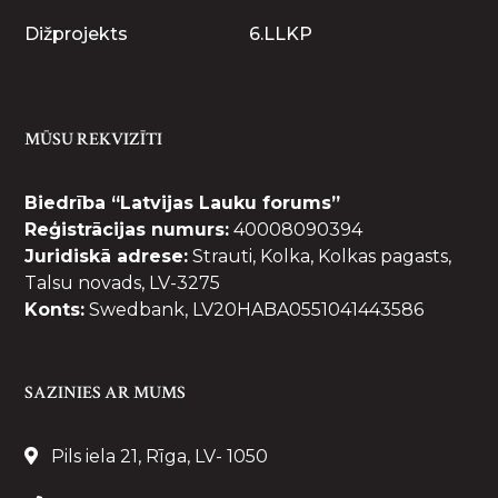
Dižprojekts
6.LLKP
MŪSU REKVIZĪTI
Biedrība “Latvijas Lauku forums”
Reģistrācijas numurs:
40008090394
Juridiskā adrese:
Strauti, Kolka, Kolkas pagasts,
Talsu novads, LV-3275
Konts:
Swedbank, LV20HABA0551041443586
SAZINIES AR MUMS
Pils iela 21, Rīga, LV- 1050