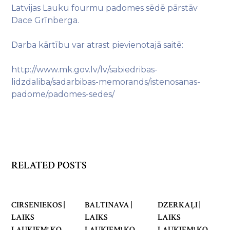
Latvijas Lauku fourmu padomes sēdē pārstāv
Dace Grīnberga.
Darba kārtību var atrast pievienotajā saitē:
http://www.mk.gov.lv/lv/sabiedribas-
lidzdaliba/sadarbibas-memorands/istenosanas-
padome/padomes-sedes/
RELATED POSTS
CIRSENIEKOS |
BALTINAVA |
DZERKAĻI |
LAIKS
LAIKS
LAIKS
LAUKIEM! KO
LAUKIEM! KO
LAUKIEM! KO