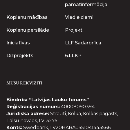
pamatinformācija
Kopienu mācības
Viedie ciemi
Kopienu persilāde
Projekti
Iniciatīvas
LLF Sadarbnīca
Dižprojekts
6.LLKP
MŪSU REKVIZĪTI
Biedrība “Latvijas Lauku forums”
Reģistrācijas numurs:
40008090394
Juridiskā adrese:
Strauti, Kolka, Kolkas pagasts,
Talsu novads, LV-3275
Konts:
Swedbank, LV20HABA0551041443586