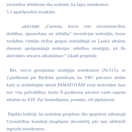
savienības iebilduma tika nolemts, ka šajos noteikumos
5.1.apakšpunktā nosakām:
„
aktivitātē
„Ciematu, kuros veic zivsaimniecības
darbības, atjaunošana un attīstība” investīcijas teritorijās, kuras
norādītas vietējās rīcības grupas izstrādātajā un Lauku atbalsta
dienesta apstiprinātajā teritorijas attīstības stratēģijā, kā šīs
aktivitātes ietvaros atbalstāmas:” (skatīt projektā)
Bet, veicot grozījumus stratēģiju noteikumos (Nr.515), to
2.pielikumā pie Rīcībām paredzam, ka VRG pievieno detālu
karti ar iezīmētajām tekstā PAMATOTĀM zivju teritorijām (kas
nav visa pašvaldība), kurās šī pasākuma ietvaros varēs saņemt
atbalstu no EZF. Par formulējumu, protams, vēl jāpārdomā.
Papildu kritēriji, lai sarindotu projektus tiks apspriesti nākamajā
Uzraudzības komitejā (iespējams decembrī), pēc tam atbilstoši
iegrozīti noteikumos.