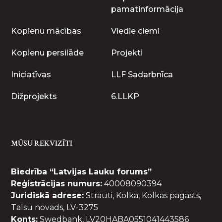
pamatinformācija
Kopienu mācības
Viedie ciemi
Kopienu persilāde
Projekti
Iniciatīvas
LLF Sadarbnīca
Dižprojekts
6.LLKP
MŪSU REKVIZĪTI
Biedrība “Latvijas Lauku forums”
Reģistrācijas numurs:
40008090394
Juridiskā adrese:
Strauti, Kolka, Kolkas pagasts,
Talsu novads, LV-3275
Konts:
Swedbank, LV20HABA0551041443586