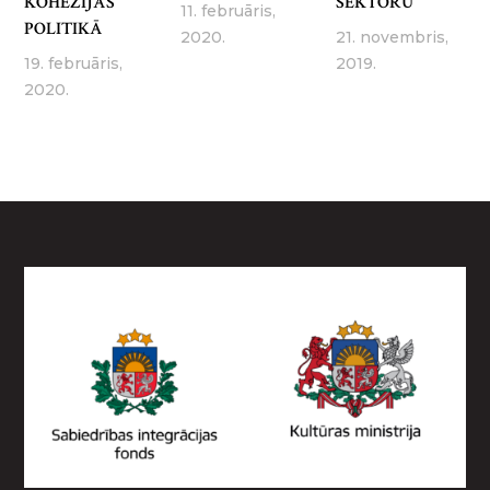
KOHĒZIJAS
SEKTORU
11. februāris,
POLITIKĀ
2020.
21. novembris,
19. februāris,
2019.
2020.