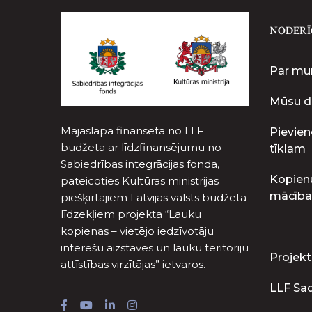
NODERĪ
Par m
Mūsu d
Mājaslapa finansēta no LLF
Pievien
budžeta ar līdzfinansējumu no
tīklam
Sabiedrības integrācijas fonda,
Kopien
pateicoties Kultūras ministrijas
mācība
piešķirtajiem Latvijas valsts budžeta
līdzekļiem projekta “Lauku
kopienas – vietējo iedzīvotāju
interešu aizstāves un lauku teritoriju
Projekt
attīstības virzītājas” ietvaros.
LLF Sa