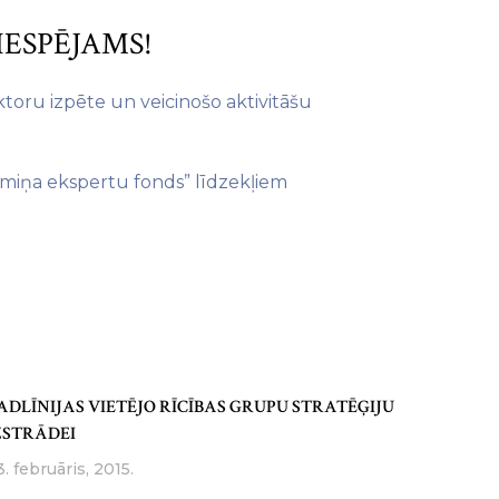
IESPĒJAMS!
toru izpēte un veicinošo aktivitāšu
rmiņa ekspertu fonds” līdzekļiem
ADLĪNIJAS VIETĒJO RĪCĪBAS GRUPU STRATĒĢIJU
ZSTRĀDEI
3. februāris, 2015.