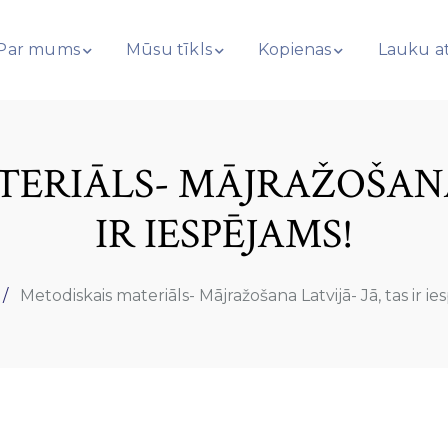
Par mums
Mūsu tīkls
Kopienas
Lauku at
ERIĀLS- MĀJRAŽOŠANA 
IR IESPĒJAMS!
Metodiskais materiāls- Mājražošana Latvijā- Jā, tas ir ie