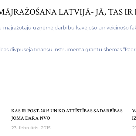
ĀJRAŽOŠANA LATVIJĀ- JĀ, TAS IR 
ku mājražotāju uzņēmējdarbību kavējošo un veicinošo fak
ldības divpusējā finanšu instrumenta grantu shēmas “Īste
KAS IR POST-2015 UN KO ATTĪSTĪBAS SADARBĪBAS
V
JOMĀ DARA NVO
I
23. februāris, 2015.
2