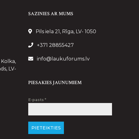
SAZINIES AR MUMS
Pils iela 21, Rīga, LV- 1050
+371 28855427
info@laukuforums.lv
 Kolka,
ds, LV-
PIESAKIES JAUNUMIEM
E-pasts
*
PIETEIKTIES