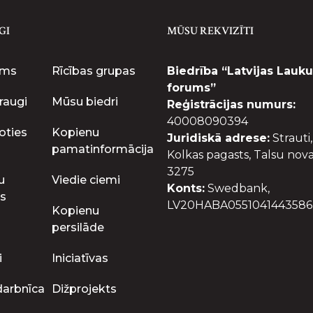
GI
MŪSU REKVIZĪTI
ums
Rīcības grupas
Biedrība “Latvijas Lauku
forums”
raugi
Mūsu biedri
Reģistrācijas numurs:
40008090394
oties
Kopienu
Juridiskā adrese:
Strauti,
pamatinformācija
Kolkas pagasts, Talsu nova
3275
u
Viedie ciemi
Konts:
Swedbank,
s
LV20HABA0551041443586
Kopienu
persilāde
i
Iniciatīvas
darbnīca
Dižprojekts