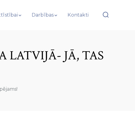
tīstībai
Darbības
Kontakti
LATVIJĀ- JĀ, TAS
spējams!