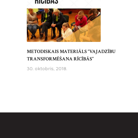
METODISKAIS MATERIĀLS “VAJADZĪBU
TRANSFORMĒŠANA RĪCĪBĀS”
30. oktobris, 2018.