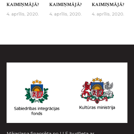
KAIMIŅMĀJĀ?
KAIMIŅMĀJĀ?
KAIMIŅMĀJĀ?
4. aprīlis, 2020.
4. aprīlis, 2020.
4. aprīlis, 2020.
Mājaslapa finansēta no LLF budžeta ar