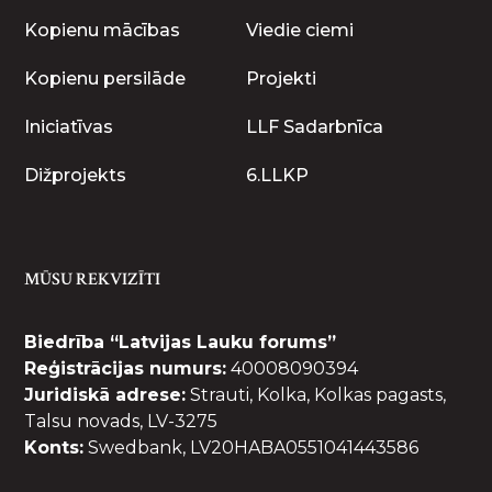
Kopienu mācības
Viedie ciemi
Kopienu persilāde
Projekti
Iniciatīvas
LLF Sadarbnīca
Dižprojekts
6.LLKP
MŪSU REKVIZĪTI
Biedrība “Latvijas Lauku forums”
Reģistrācijas numurs:
40008090394
Juridiskā adrese:
Strauti, Kolka, Kolkas pagasts,
Talsu novads, LV-3275
Konts:
Swedbank, LV20HABA0551041443586