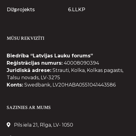
Dižprojekts
6.LLKP
MŪSU REKVIZĪTI
Biedrība “Latvijas Lauku forums”
Reģistrācijas numurs:
40008090394
Juridiskā adrese:
Strauti, Kolka, Kolkas pagasts,
Talsu novads, LV-3275
Konts:
Swedbank, LV20HABA0551041443586
SAZINIES AR MUMS
Pils iela 21, Rīga, LV- 1050