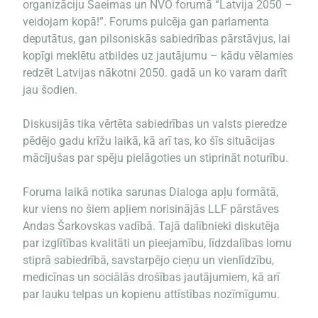
organizāciju Saeimas un NVO forumā “Latvija 2050 –
veidojam kopā!”. Forums pulcēja gan parlamenta
deputātus, gan pilsoniskās sabiedrības pārstāvjus, lai
kopīgi meklētu atbildes uz jautājumu – kādu vēlamies
redzēt Latvijas nākotni 2050. gadā un ko varam darīt
jau šodien.
Diskusijās tika vērtēta sabiedrības un valsts pieredze
pēdējo gadu krīžu laikā, kā arī tas, ko šīs situācijas
mācījušas par spēju pielāgoties un stiprināt noturību.
Foruma laikā notika sarunas Dialoga apļu formātā,
kur viens no šiem apļiem norisinājās LLF pārstāves
Andas Šarkovskas vadībā. Tajā dalībnieki diskutēja
par izglītības kvalitāti un pieejamību, līdzdalības lomu
stiprā sabiedrībā, savstarpējo cieņu un vienlīdzību,
medicīnas un sociālās drošības jautājumiem, kā arī
par lauku telpas un kopienu attīstības nozīmīgumu.