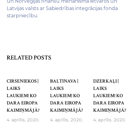
un Norvēģijas finanšu mehānisma ietvaros un
Latvijas valsts ar Sabiedrības integrācijas fonda
starpniecību
RELATED POSTS
CIRSENIEKOS |
BALTINAVA |
DZERKAĻI |
LAIKS
LAIKS
LAIKS
LAUKIEM! KO
LAUKIEM! KO
LAUKIEM! KO
DARA EIROPA
DARA EIROPA
DARA EIROPA
KAIMIŅMĀJĀ?
KAIMIŅMĀJĀ?
KAIMIŅMĀJĀ?
4. aprīlis, 2020.
4. aprīlis, 2020.
4. aprīlis, 2020.