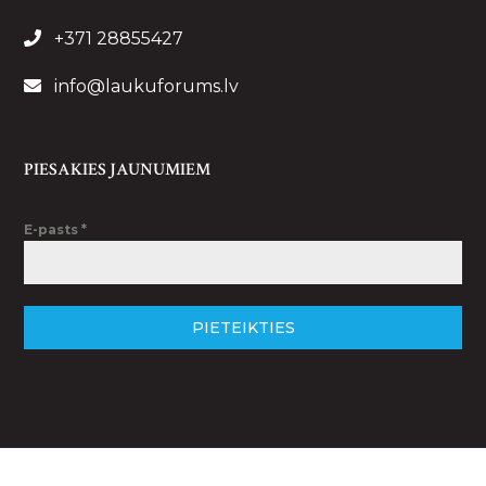
+371 28855427
info@laukuforums.lv
PIESAKIES JAUNUMIEM
E-pasts
*
PIETEIKTIES