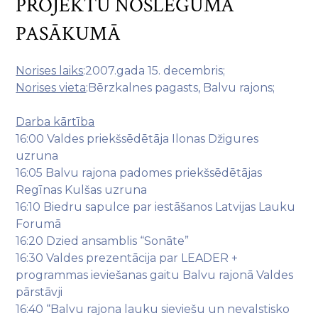
PROJEKTU NOSLĒGUMA
PASĀKUMĀ
Norises laiks
:2007.gada 15. decembris;
Norises vieta
:Bērzkalnes pagasts, Balvu rajons;
Darba kārtība
16:00 Valdes priekšsēdētāja Ilonas Džigures
uzruna
16:05 Balvu rajona padomes priekšsēdētājas
Regīnas Kulšas uzruna
16:10 Biedru sapulce par iestāšanos Latvijas Lauku
Forumā
16:20 Dzied ansamblis “Sonāte”
16:30 Valdes prezentācija par LEADER +
programmas ieviešanas gaitu Balvu rajonā Valdes
pārstāvji
16:40 “Balvu rajona lauku sieviešu un nevalstisko