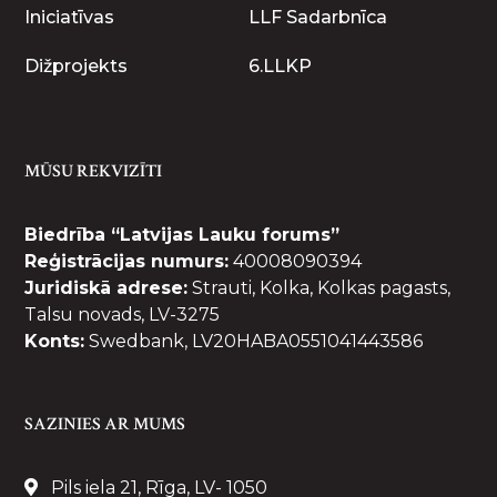
Iniciatīvas
LLF Sadarbnīca
Dižprojekts
6.LLKP
MŪSU REKVIZĪTI
Biedrība “Latvijas Lauku forums”
Reģistrācijas numurs:
40008090394
Juridiskā adrese:
Strauti, Kolka, Kolkas pagasts,
Talsu novads, LV-3275
Konts:
Swedbank, LV20HABA0551041443586
SAZINIES AR MUMS
Pils iela 21, Rīga, LV- 1050