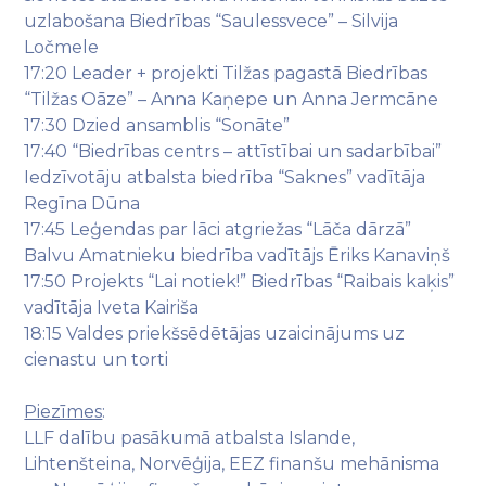
uzlabošana Biedrības “Saulessvece” – Silvija
Ločmele
17:20 Leader + projekti Tilžas pagastā Biedrības
“Tilžas Oāze” – Anna Kaņepe un Anna Jermcāne
17:30 Dzied ansamblis “Sonāte”
17:40 “Biedrības centrs – attīstībai un sadarbībai”
Iedzīvotāju atbalsta biedrība “Saknes” vadītāja
Regīna Dūna
17:45 Leģendas par lāci atgriežas “Lāča dārzā”
Balvu Amatnieku biedrība vadītājs Ēriks Kanaviņš
17:50 Projekts “Lai notiek!” Biedrības “Raibais kaķis”
vadītāja Iveta Kairiša
18:15 Valdes priekšsēdētājas uzaicinājums uz
cienastu un torti
Piezīmes
:
LLF dalību pasākumā atbalsta Islande,
Lihtenšteina, Norvēģija, EEZ finanšu mehānisma