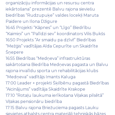
organizāciju informācijas un resursu centra
iekārtošana” prezentē Balvu rajona sieviešu
biedrības “Rudzupuķe” valdes locekļi Maruta
Paidere un Ilona Džigure
16:45 Projekti “Kāpnes” un “Līgo” Biedrību
“Kaimiņi” un “Palīdzi sev” koordinators Vilis Bukšs
16:50 Projekts “Ar smaidu pa dzīvi!” Biedrības
“Mežģis” vadītājas Alda Cepurīte un Skaidrīte
Šņepere
16:55 Biedrības “Medņeva” infrastruktūras
sakārtošana Biedrība Medņevas pagasta un Balvu
rajona invalīdu sporta un rehabilitācijas klubs
“Medņeva” vadītājs Imants Kaluga
17:00 Leader + projekti Šķilbēnu pagastā Biedrības
“Aicinājums” vadītāja Skaidrīte Krakope
17:10 “Rotaļu laukuma ierīkošana Viļakas pilsētā”
Viļakas pensionāru biedrība
17:15 Balvu rajona Briežuciema pagasts Lauku
sievietes atbalsts centra materiāli tehniskās bāzes