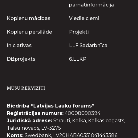
pamatinformācija
Kopienu mācības
Viedie ciemi
Kopienu persilāde
Projekti
Iniciatīvas
LLF Sadarbnīca
Dižprojekts
6.LLKP
MŪSU REKVIZĪTI
Biedrība “Latvijas Lauku forums”
Reģistrācijas numurs:
40008090394
Juridiskā adrese:
Strauti, Kolka, Kolkas pagasts,
Talsu novads, LV-3275
Konts:
Swedbank, LV20HABA0551041443586