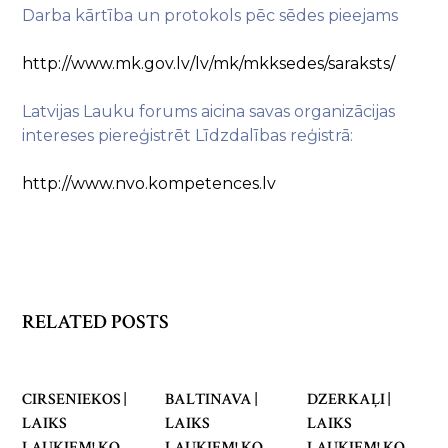
Darba kārtība un protokols pēc sēdes pieejams
http://www.mk.gov.lv/lv/mk/mkksedes/saraksts/
Latvijas Lauku forums aicina savas organizācijas
intereses piereģistrēt Līdzdalības reģistrā:
http://www.nvo.kompetences.lv
RELATED POSTS
CIRSENIEKOS |
BALTINAVA |
DZERKAĻI |
LAIKS
LAIKS
LAIKS
LAUKIEM! KO
LAUKIEM! KO
LAUKIEM! KO