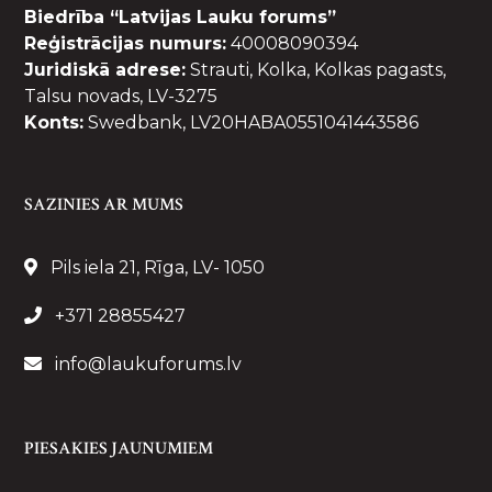
Biedrība “Latvijas Lauku forums”
Reģistrācijas numurs:
40008090394
Juridiskā adrese:
Strauti, Kolka, Kolkas pagasts,
Talsu novads, LV-3275
Konts:
Swedbank, LV20HABA0551041443586
SAZINIES AR MUMS
Pils iela 21, Rīga, LV- 1050
+371 28855427
info@laukuforums.lv
PIESAKIES JAUNUMIEM