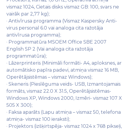
vismaz 1024, Cietais disks vismaz GB: 100, svars ne
vairāk par 2,77 kg);
· Antivīrusa programma (Vismaz Kaspersky Anti-
virus personal 6.0 vai analoga cita ražotāja
antivīrusa programma);
· Programmatūra MSOEM Office SBE 2007
English SP 2 (Vai analoga cita ražotāja
programmatūra);
· Lāzerprinteris (Minimāli formāti- A4, aploksnes, ar
automātisko papīra padevi, atmiņa vismaz 16 MB,
Operētājsistēmas – vismaz Windows);
· Skeneris (Pieslēguma veids- USB, Izmantojamais
formāts, vismaz 22.0 X 31.5, Operētājsistēmas-
Windows XP, Windows 2000, Izmēri- vismaz 107 X
505 X 300);
· Faksa aparāts (Lapu atmiņa – vismaz 50, telefona
atmiņa- vismaz 100 ieraksti);
· Projektors (izšķirtspēja- vismaz 1024 x 768 pikseļi,