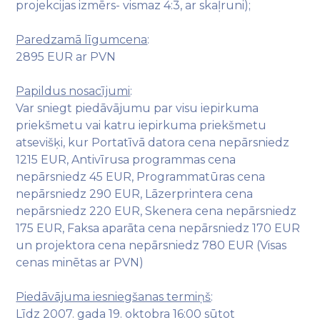
projekcijas izmērs- vismaz 4:3, ar skaļruni);
Paredzamā līgumcena
:
2895 EUR ar PVN
Papildus nosacījumi
:
Var sniegt piedāvājumu par visu iepirkuma
priekšmetu vai katru iepirkuma priekšmetu
atsevišķi, kur Portatīvā datora cena nepārsniedz
1215 EUR, Antivīrusa programmas cena
nepārsniedz 45 EUR, Programmatūras cena
nepārsniedz 290 EUR, Lāzerprintera cena
nepārsniedz 220 EUR, Skenera cena nepārsniedz
175 EUR, Faksa aparāta cena nepārsniedz 170 EUR
un projektora cena nepārsniedz 780 EUR (Visas
cenas minētas ar PVN)
Piedāvājuma iesniegšanas termiņš
:
Līdz 2007. gada 19. oktobra 16:00 sūtot