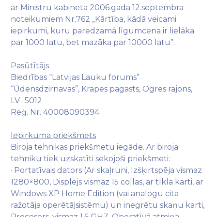
ar Ministru kabineta 2006.gada 12.septembra
noteikumiem Nr.762 „Kārtība, kādā veicami
iepirkumi, kuru paredzamā līgumcena ir lielāka
par 1000 latu, bet mazāka par 10000 latu”.
Pasūtītājs
Biedrības “Latvijas Lauku forums”
“Ūdensdzirnavas”, Krapes pagasts, Ogres rajons,
LV- 5012
Reģ. Nr. 40008090394
Iepirkuma priekšmets
Biroja tehnikas priekšmetu iegāde. Ar biroja
tehniku tiek uzskatīti sekojoši priekšmeti:
· Portatīvais dators (Ar skaļruni, Izšķirtspēja vismaz
1280×800, Displejs vismaz 15 collas, ar tīkla karti, ar
Windows XP Home Edition (vai analogu cita
ražotāja operētājsistēmu) un inegrētu skaņu karti,
Procesors, vismaz 1,6 GHZ, Operatīvā atmiņa