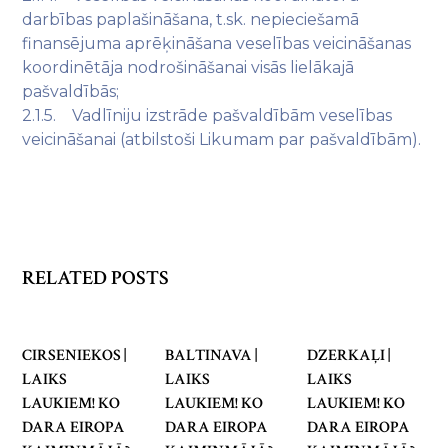
darbības paplašināšana, t.sk. nepieciešamā
finansējuma aprēķināšana veselības veicināšanas
koordinētāja nodrošināšanai visās lielākajā
pašvaldībās;
2.1.5. Vadlīniju izstrāde pašvaldībām veselības
veicināšanai (atbilstoši Likumam par pašvaldībām).
RELATED POSTS
CIRSENIEKOS |
BALTINAVA |
DZERKAĻI |
LAIKS
LAIKS
LAIKS
LAUKIEM! KO
LAUKIEM! KO
LAUKIEM! KO
DARA EIROPA
DARA EIROPA
DARA EIROPA