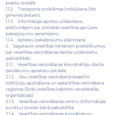
prakšu izveidē;
1.1.2. Transporta problēmas (nokļūšana līdz
ģimenes ārstam);
1.1.3. Informācijas aprites uzlabošana
iedzīvotājiem par primārās veselības aprūpes
pakalpojumu saņemšanu.
1.1.4. Aptieku pakalpojumu plānošana.
2. Sagatavot veselības ministram priekšlikumus
par veselības veicināšanas darba uzlabošanu
pašvaldībās:
2.1.1. Veselības veicināšanas koordinētāju darba
pienākumu aprakstu izstrāde;
2.1.2. Visu veselības veicināšanā iesaistīto
institūciju apzināšana un sadarbības veicināšana
reģionos (Sirds veselības kabineti, nevalstiskās
organizācijas);
2.1.3. Veselības veicināšanas centru (informācijas
punktu) izveide katrā pašvaldībā;
2.1.4. Veselības veicināšanas koordinatoru