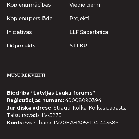
Kopienu mācības
Viedie ciemi
Kopienu persilāde
Projekti
Iniciatīvas
LLF Sadarbnīca
Dižprojekts
6.LLKP
MŪSU REKVIZĪTI
Biedrība “Latvijas Lauku forums”
Reģistrācijas numurs:
40008090394
Juridiskā adrese:
Strauti, Kolka, Kolkas pagasts,
Talsu novads, LV-3275
Konts:
Swedbank, LV20HABA0551041443586