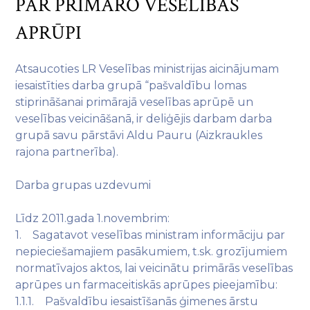
PAR PRIMĀRO VESELĪBAS
APRŪPI
Atsaucoties LR Veselības ministrijas aicinājumam
iesaistīties darba grupā “pašvaldību lomas
stiprināšanai primārajā veselības aprūpē un
veselības veicināšanā, ir deliģējis darbam darba
grupā savu pārstāvi Aldu Pauru (Aizkraukles
rajona partnerība).
Darba grupas uzdevumi
Līdz 2011.gada 1.novembrim:
1. Sagatavot veselības ministram informāciju par
nepieciešamajiem pasākumiem, t.sk. grozījumiem
normatīvajos aktos, lai veicinātu primārās veselības
aprūpes un farmaceitiskās aprūpes pieejamību:
1.1.1. Pašvaldību iesaistīšanās ģimenes ārstu