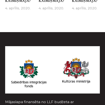
KAIMIŅMĀJĀ?
KAIMIŅMĀJĀ?
KAIMIŅMĀJĀ?
4. aprīlis, 2020.
4. aprīlis, 2020.
4. aprīlis, 2020.
Mājaslapa finansēta no LLF budžeta ar