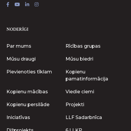
NODERĪGI
Par mums
Rīcības grupas
Mūsu draugi
Mūsu biedri
Pievienoties tīklam
Kopienu
pamatinformācija
Kopienu mācības
Viedie ciemi
Kopienu persilāde
Projekti
Iniciatīvas
LLF Sadarbnīca
Dižprojekts
6.LLKP