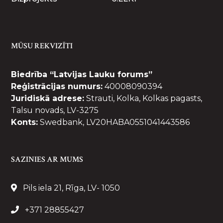
MŪSU REKVIZĪTI
Biedrība “Latvijas Lauku forums”
Reģistrācijas numurs:
40008090394
Juridiskā adrese:
Strauti, Kolka, Kolkas pagasts,
Talsu novads, LV-3275
Konts:
Swedbank, LV20HABA0551041443586
SAZINIES AR MUMS
Pils iela 21, Rīga, LV- 1050
+371 28855427