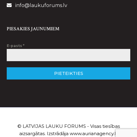
info@laukuforums.lv
PIESAKIES JAUNUMIEM
E-pasts
*
PIETEIKTIES
© LATVIJAS LAUKU FORUMS - Visas tiesības
aizsargātas. Izstrādāja
www.aurianagency.lv