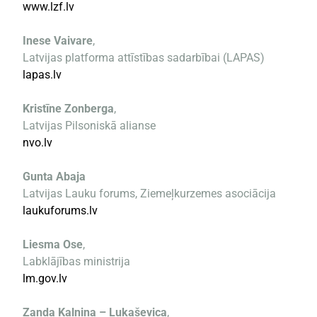
www.lzf.lv
Inese Vaivare
,
Latvijas platforma attīstības sadarbībai (LAPAS)
lapas.lv
Kristīne Zonberga
,
Latvijas Pilsoniskā alianse
nvo.lv
Gunta Abaja
Latvijas Lauku forums, Ziemeļkurzemes asociācija
laukuforums.lv
Liesma Ose
,
Labklājības ministrija
lm.gov.lv
Zanda Kalniņa – Lukaševica
,