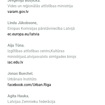
Jevgēnija Butņicka
,
Vides un reģionālās attīstības ministrija
varam.gov.lv
Linda Jākobsone,
Eiropas Komisijas pārstāvniecība Latvijā
ec.europa.eu/latvia
Aija Tūna
,
Izglītības attīstības centrs,Kultūras
ministrijasLatvijasvalsts simtgades birojs
iac.edu.lv
Jonas Buechel
,
Urbānais Institūts
facebook.com/Urban.Riga
Agita Hauka
,
Latvijas Zemnieku federācija