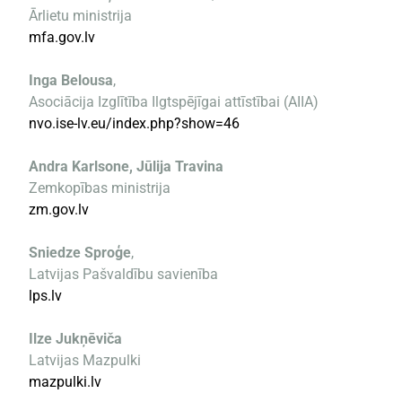
Ārlietu ministrija
mfa.gov.lv
Inga Belousa
,
Asociācija Izglītība Ilgtspējīgai attīstībai (AIIA)
nvo.ise-lv.eu/index.php?show=46
Andra Karlsone,
Jūlija Travina
Zemkopības ministrija
zm.gov.lv
Sniedze Sproģe
,
Latvijas Pašvaldību savienība
lps.lv
Ilze Jukņēviča
Latvijas Mazpulki
mazpulki.lv