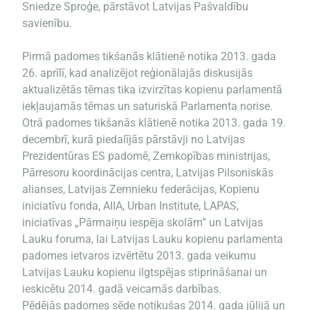
Sniedze Sproģe, pārstāvot Latvijas Pašvaldību
savienību.
Pirmā padomes tikšanās klātienē notika 2013. gada
26. aprīlī, kad analizējot reģionālajās diskusijās
aktualizētās tēmas tika izvirzītas kopienu parlamentā
iekļaujamās tēmas un saturiskā Parlamenta norise.
Otrā padomes tikšanās klātienē notika 2013. gada 19.
decembrī, kurā piedalījās pārstāvji no Latvijas
Prezidentūras ES padomē, Zemkopības ministrijas,
Pārresoru koordinācijas centra, Latvijas Pilsoniskās
alianses, Latvijas Zemnieku federācijas, Kopienu
iniciatīvu fonda, AIIA, Urban Institute, LAPAS,
iniciatīvas „Pārmaiņu iespēja skolām” un Latvijas
Lauku foruma, lai Latvijas Lauku kopienu parlamenta
padomes ietvaros izvērtētu 2013. gada veikumu
Latvijas Lauku kopienu ilgtspējas stiprināšanai un
ieskicētu 2014. gadā veicamās darbības.
Pēdējās padomes sēde notikušas 2014. gada jūlijā un