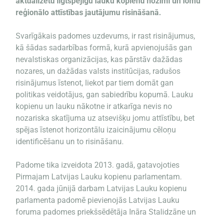
aktualizētu ilgtspējīgu lauku kopienu nozīmi un lomu
reģionālo attīstības jautājumu risināšanā.
Svarīgākais padomes uzdevums, ir rast risinājumus,
kā šādas sadarbības formā, kurā apvienojušās gan
nevalstiskas organizācijas, kas pārstāv dažādas
nozares, un dažādas valsts institūcijas, radušos
risinājumus īstenot, liekot par tiem domāt gan
politikas veidotājus, gan sabiedrību kopumā. Lauku
kopienu un lauku nākotne ir atkarīga nevis no
nozariska skatījuma uz atsevišķu jomu attīstību, bet
spējas īstenot horizontālu izaicinājumu cēloņu
identificēšanu un to risināšanu.
Padome tika izveidota 2013. gadā, gatavojoties
Pirmajam Latvijas Lauku kopienu parlamentam.
2014. gada jūnijā darbam Latvijas Lauku kopienu
parlamenta padomē pievienojās Latvijas Lauku
foruma padomes priekšsēdētāja Ināra Stalidzāne un