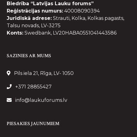
Biedrība “Latvijas Lauku forums”
Reģistrācijas numurs:
40008090394
Juridiskā adrese:
Strauti, Kolka, Kolkas pagasts,
Talsu novads, LV-3275
Konts:
Swedbank, LV20HABA0551041443586
SAZINIES AR MUMS
Pils iela 21, Rīga, LV- 1050
+371 28855427
info@laukuforums.lv
PIESAKIES JAUNUMIEM