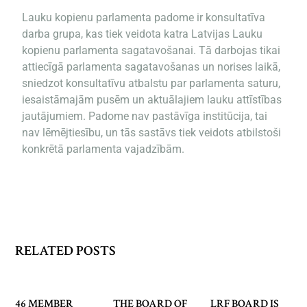
Lauku kopienu parlamenta padome ir konsultatīva
darba grupa, kas tiek veidota katra Latvijas Lauku
kopienu parlamenta sagatavošanai. Tā darbojas tikai
attiecīgā parlamenta sagatavošanas un norises laikā,
sniedzot konsultatīvu atbalstu par parlamenta saturu,
iesaistāmajām pusēm un aktuālajiem lauku attīstības
jautājumiem. Padome nav pastāvīga institūcija, tai
nav lēmējtiesību, un tās sastāvs tiek veidots atbilstoši
konkrētā parlamenta vajadzībām.
RELATED POSTS
46 MEMBER
THE BOARD OF
LRF BOARD IS