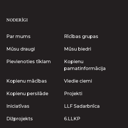
NODERĪGI
Par mums
Rīcības grupas
Mūsu draugi
Mūsu biedri
Pievienoties tīklam
Kopienu
pamatinformācija
Kopienu mācības
Viedie ciemi
Kopienu persilāde
Projekti
Iniciatīvas
LLF Sadarbnīca
Dižprojekts
6.LLKP