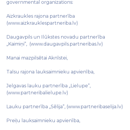
governmental organizations:
Aizkraukles rajona partnerība
(www.aizkrauklespartneriba.lv)
Daugavpils un Ilūkstes novadu partnerība
„Kaimiņi”, (www.daugavpils.partneribas.lv)
Manai mazpilsētai Aknīstei,
Talsu rajona lauksaimnieku apvienība,
Jelgavas lauku partnerība „Lielupe”,
(www.partneribalielupe.lv)
Lauku partnerība „Sēlija”, (www.partneribaselija.lv)
Preiļu lauksaimnieku apvienība,