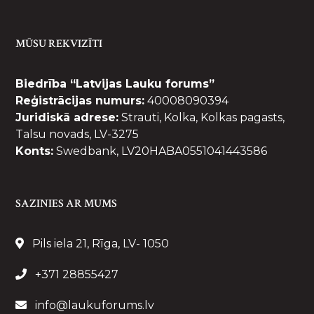
MŪSU REKVIZĪTI
Biedrība “Latvijas Lauku forums”
Reģistrācijas numurs:
40008090394
Juridiskā adrese:
Strauti, Kolka, Kolkas pagasts,
Talsu novads, LV-3275
Konts:
Swedbank, LV20HABA0551041443586
SAZINIES AR MUMS
Pils iela 21, Rīga, LV- 1050
+371 28855427
info@laukuforums.lv