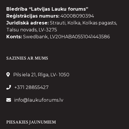
Biedrība “Latvijas Lauku forums”
Reģistrācijas numurs:
40008090394
Juridiskā adrese:
Strauti, Kolka, Kolkas pagasts,
Talsu novads, LV-3275
Konts:
Swedbank, LV20HABA0551041443586
SAZINIES AR MUMS
Pils iela 21, Rīga, LV- 1050
+371 28855427
info@laukuforums.lv
PIESAKIES JAUNUMIEM