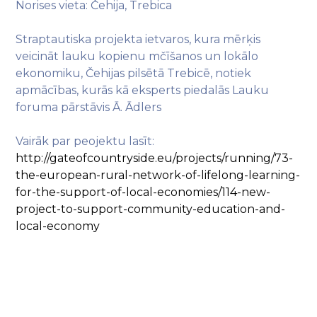
Norises vieta: Čehija, Trebica
Straptautiska projekta ietvaros, kura mērķis
veicināt lauku kopienu mčīšanos un lokālo
ekonomiku, Čehijas pilsētā Trebicē, notiek
apmācības, kurās kā eksperts piedalās Lauku
foruma pārstāvis Ā. Ādlers
Vairāk par peojektu lasīt:
http://gateofcountryside.eu/projects/running/73-
the-european-rural-network-of-lifelong-learning-
for-the-support-of-local-economies/114-new-
project-to-support-community-education-and-
local-economy