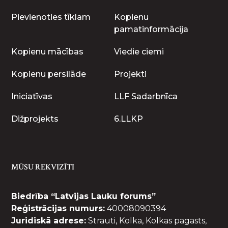
Pievienoties tīklam
Kopienu
pamatinformācija
Kopienu mācības
Viedie ciemi
Kopienu persilāde
Projekti
Iniciatīvas
LLF Sadarbnīca
Dižprojekts
6.LLKP
MŪSU REKVIZĪTI
Biedrība “Latvijas Lauku forums”
Reģistrācijas numurs:
40008090394
Juridiskā adrese:
Strauti, Kolka, Kolkas pagasts,