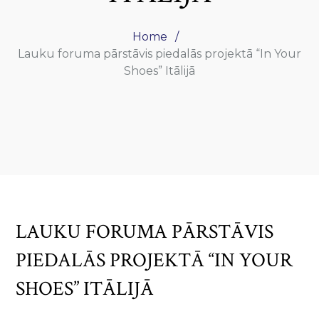
Home
Lauku foruma pārstāvis piedalās projektā “In Your
Shoes” Itālijā
LAUKU FORUMA PĀRSTĀVIS
PIEDALĀS PROJEKTĀ “IN YOUR
SHOES” ITĀLIJĀ