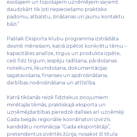
esošajiem un topošajiem uzņēmējiem saņemt
daudzkārt tik ļoti nepieciešamo praktisko
padomu, atbalstu, zināšanas un jaunu kontaktu
bāzi.”
Pašlaik Eksporta klubu programma izstrādāta
desmit mēnešiem, katrā izpētot konkrētu tēmu –
kapacitātes analīze, tirgus un produkta izpēte,
ceļš līdz tirgum, iespēju radīšana, pārdošanas
noteikumi, likumdošana, dokumentācijas
sagatavošana, finanses un apdrošināšana,
darbības nodrošināšana un attīstība.
Katrā tikšanās reizē līdztekus ziņojumiem
minētajās tēmās, praktiskajā eksporta un
uzņēmējdarbības pieredzē dalīsies arī uzņēmēji.
Gada beigās reģionālie koordinatori izvirzīs
kandidātu nominācijai “Gada eksportētājs”,
pretendentus izvērtēs žūrija, nosakot šī titula