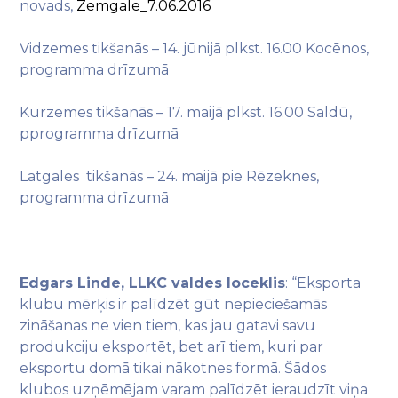
novads,
Zemgale_7.06.2016
Vidzemes tikšanās – 14. jūnijā plkst. 16.00 Kocēnos,
programma drīzumā
Kurzemes tikšanās – 17. maijā plkst. 16.00 Saldū,
p
programma
drīzumā
Latgales tikšanās –
24. maijā pie Rēzeknes,
programma
drīzumā
Edgars Linde, LLKC valdes loceklis
: “Eksporta
klubu mērķis ir palīdzēt gūt nepieciešamās
zināšanas ne vien tiem, kas jau gatavi savu
produkciju eksportēt, bet arī tiem, kuri par
eksportu domā tikai nākotnes formā. Šādos
klubos uzņēmējam varam palīdzēt ieraudzīt viņa