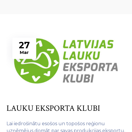
27
Mar
LAUKU EKSPORTA KLUBI
Lai iedrošinātu esošos un topošos reģionu
uzņēmējus domāt par savas
produkcijas eksportu,