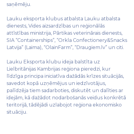
saņēmēju.
Lauku eksporta klubus atbalsta Lauku atbalsta
dienests, Vides aizsardzības un reģionālās
attīstības ministrija, Pārtikas veterinārais dienests,
SIA “Containerships”, “Orkla Confectionery&Snacks
Latvija” (Laima), “OlainFarm”, “Draugiem.lv” un citi.
Lauku Eksporta klubu ideja balstīta uz
Lielbritānijas Kambrijas reģiona pieredzi, kur
līdzīga principa iniciatīva dažādās krīzes situācijās,
savedot kopā uzņēmējus un iedzīvotājus,
palīdzēja tiem sadarboties, diskutēt un dalīties ar
idejām, kā dažādot nodarbošanās veidus konkrētā
teritorijā, tādējādi uzlabojot reģiona ekonomisko
situāciju.