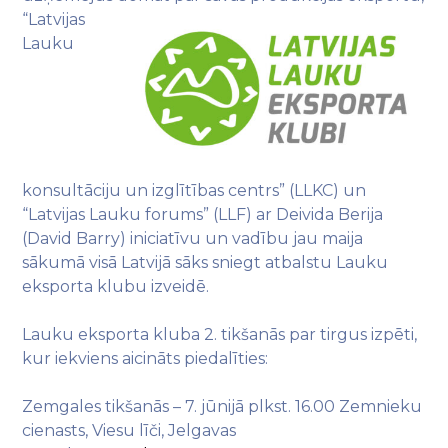
“Latvijas
Lauku
konsultāciju un izglītības centrs” (LLKC) un
“Latvijas Lauku forums” (LLF) ar Deivida Berija
(David Barry) iniciatīvu un vadību jau maija
sākumā visā Latvijā sāks sniegt atbalstu Lauku
eksporta klubu izveidē.
Lauku eksporta kluba 2. tikšanās par tirgus izpēti,
kur iekviens aicināts piedalīties:
Zemgales tikšanās – 7. jūnijā plkst. 16.00 Zemnieku
cienasts, Viesu līči, Jelgavas