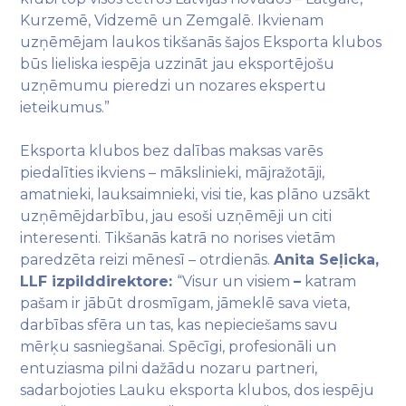
Kurzemē, Vidzemē un Zemgalē. Ikvienam
uzņēmējam laukos tikšanās šajos Eksporta klubos
būs lieliska iespēja uzzināt jau eksportējošu
uzņēmumu pieredzi un nozares ekspertu
ieteikumus.”
Eksporta klubos bez dalības maksas varēs
piedalīties ikviens – mākslinieki, mājražotāji,
amatnieki, lauksaimnieki, visi tie, kas plāno uzsākt
uzņēmējdarbību, jau esoši uzņēmēji un citi
interesenti. Tikšanās katrā no norises vietām
paredzēta reizi mēnesī – otrdienās.
Anita Seļicka,
LLF izpilddirektore:
“Visur un visiem
–
katram
pašam ir jābūt drosmīgam, jāmeklē sava vieta,
darbības sfēra un tas, kas nepieciešams savu
mērķu sasniegšanai. Spēcīgi, profesionāli un
entuziasma pilni dažādu nozaru partneri,
sadarbojoties Lauku eksporta klubos, dos iespēju