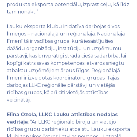
produkta eksporta potenciālu, izprast ceļu, kā līdz
tam nonākt.”
Lauku eksporta klubu iniciatīva darbojas divos
līmeņos – nacionālajā un reģionālajā. Nacionālajā
līmenī tā ir vadības grupa, kurā iesaistījušies
dažādu organizāciju, institūciju un uzņēmumu
pārstāvji, kas brīvprātīgi strādā ciešā sadarbībā, lai
kopīgi katrs savas kompetences ietvaros sniegtu
atbalstu uzņēmējiem ārpus Rīgas. Reģionālajā
līmenī ir izveidotas koordinatoru grupas. Tajās
darbojas LLKC reģionālie pārstāvji un vietējās
rīcības grupas, kā arī citi vietējās attīstības
veicinātāji.
Elīna Ozola, LLKC Lauku attīstības nodaļas
vadītāja
: “Ar LLKC reģionālo biroju un vietējo
rīcības grupu darbinieku atbalstu Lauku eksporta
klubi top visos četros Latvijas novados – Latgalē,