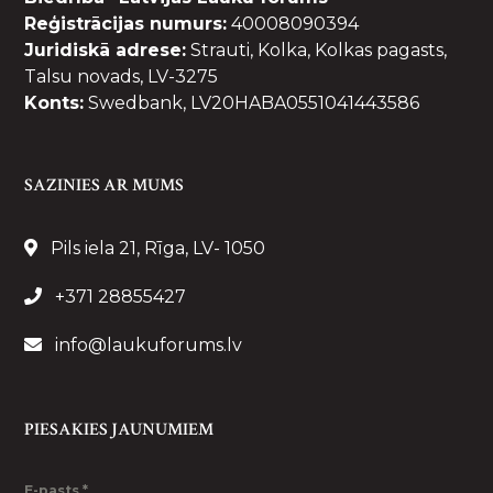
Reģistrācijas numurs:
40008090394
Juridiskā adrese:
Strauti, Kolka, Kolkas pagasts,
Talsu novads, LV-3275
Konts:
Swedbank, LV20HABA0551041443586
SAZINIES AR MUMS
Pils iela 21, Rīga, LV- 1050
+371 28855427
info@laukuforums.lv
PIESAKIES JAUNUMIEM
E-pasts
*