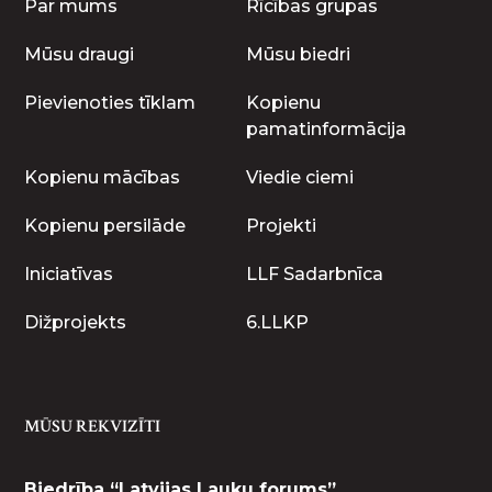
Par mums
Rīcības grupas
Mūsu draugi
Mūsu biedri
Pievienoties tīklam
Kopienu
pamatinformācija
Kopienu mācības
Viedie ciemi
Kopienu persilāde
Projekti
Iniciatīvas
LLF Sadarbnīca
Dižprojekts
6.LLKP
MŪSU REKVIZĪTI
Biedrība “Latvijas Lauku forums”