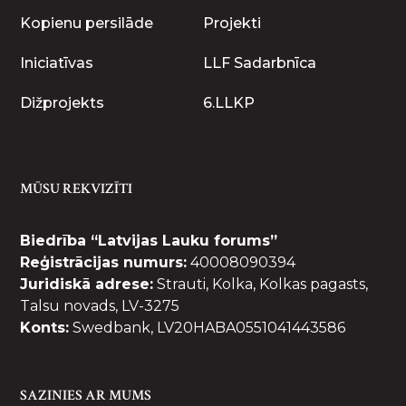
Kopienu persilāde
Projekti
Iniciatīvas
LLF Sadarbnīca
Dižprojekts
6.LLKP
MŪSU REKVIZĪTI
Biedrība “Latvijas Lauku forums”
Reģistrācijas numurs:
40008090394
Juridiskā adrese:
Strauti, Kolka, Kolkas pagasts,
Talsu novads, LV-3275
Konts:
Swedbank, LV20HABA0551041443586
SAZINIES AR MUMS