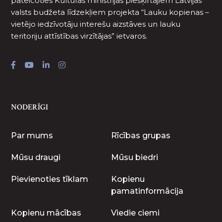
pateicoties Kultūras ministrijas piešķirtajiem Latvijas
valsts budžeta līdzekļiem projekta “Lauku kopienas –
vietējo iedzīvotāju interešu aizstāves un lauku
teritoriju attīstības virzītājas” ietvaros.
NODERĪGI
Par mums
Rīcības grupas
Mūsu draugi
Mūsu biedri
Pievienoties tīklam
Kopienu
pamatinformācija
Kopienu mācības
Viedie ciemi