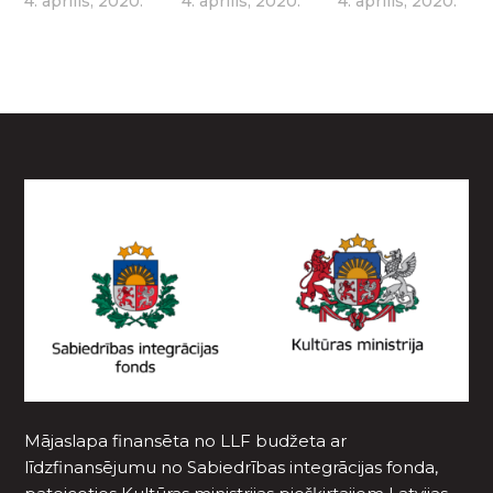
4. aprīlis, 2020.
4. aprīlis, 2020.
4. aprīlis, 2020.
Mājaslapa finansēta no LLF budžeta ar
līdzfinansējumu no Sabiedrības integrācijas fonda,