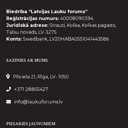
Biedrība “Latvijas Lauku forums”
Reģistrācijas numurs:
40008090394
Juridiskā adrese:
Strauti, Kolka, Kolkas pagasts,
Talsu novads, LV-3275
Konts:
Swedbank, LV20HABA0551041443586
SAZINIES AR MUMS
Pils iela 21, Rīga, LV- 1050
+371 28855427
info@laukuforums.lv
PIESAKIES JAUNUMIEM