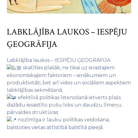
LABKLĀJĪBA LAUKOS – IESPĒJU
ĢEOGRĀFIJA
Labklājība laukos – IESPĒJU ĢEOGRĀFIJA:
skatīties plašāk, ne tikai uz ierastajiem
ekonomiskajiem faktoriem – ienākumiem un
produktivitāti, bet arī vides un sociāliem aspektiem
labklājības sekmēšanā;
efektīvā politikas īstenošanā ietverts plašs
dažādu iesaistīto pušu loks un daudzu līmeņu
pārvaldes struktūras;
nozīmīga ir lauku politikas veidošana,
balstoties vietas attīstībā balstītā pieejā.