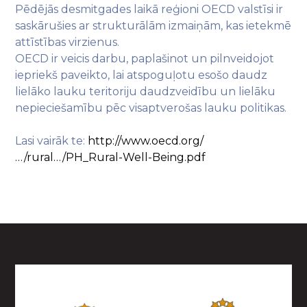
Pēdējās desmitgades laikā reģioni OECD valstīsi ir
saskārušies ar strukturālām izmaiņām, kas ietekmē
attīstības virzienus.
OECD ir veicis darbu, paplašinot un pilnveidojot
iepriekš paveikto, lai atspoguļotu esošo daudz
lielāko lauku teritoriju daudzveidību un lielāku
nepieciešamību pēc visaptverošas lauku politikas.
Lasi vairāk te:
http://www.oecd.org/
…/rural…/PH_Rural-Well-Being.pdf