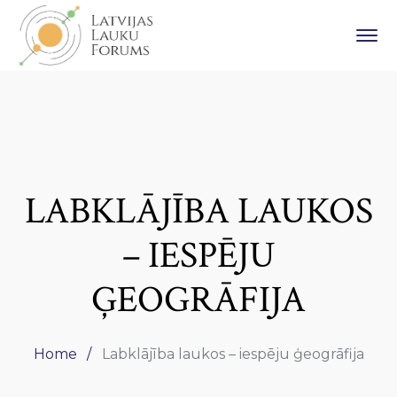
LABKLĀJĪBA LAUKOS
– IESPĒJU
ĢEOGRĀFIJA
Home
Labklājība laukos – iespēju ģeogrāfija