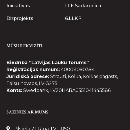
Iniciatīvas
LLF Sadarbnīca
Dižprojekts
6.LLKP
MŪSU REKVIZĪTI
Biedrība “Latvijas Lauku forums”
Reģistrācijas numurs:
40008090394
Juridiskā adrese:
Strauti, Kolka, Kolkas pagasts,
Talsu novads, LV-3275
Konts:
Swedbank, LV20HABA0551041443586
SAZINIES AR MUMS
Pils iela 21, Rīga, LV- 1050