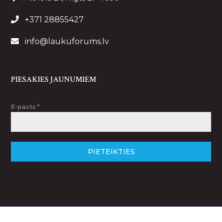
+371 28855427
info@laukuforums.lv
PIESAKIES JAUNUMIEM
E-pasts
*
PIETEIKTIES