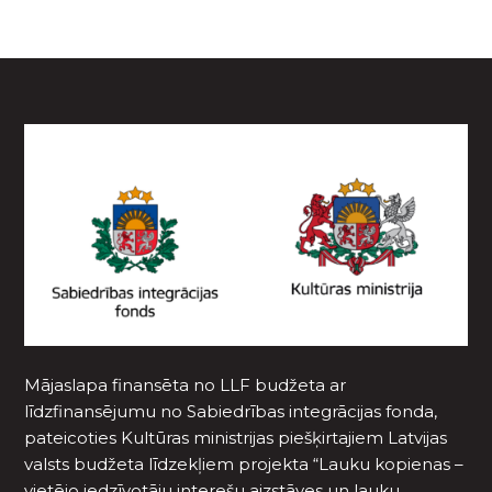
Mājaslapa finansēta no LLF budžeta ar
līdzfinansējumu no Sabiedrības integrācijas fonda,
pateicoties Kultūras ministrijas piešķirtajiem Latvijas
valsts budžeta līdzekļiem projekta “Lauku kopienas –
vietējo iedzīvotāju interešu aizstāves un lauku